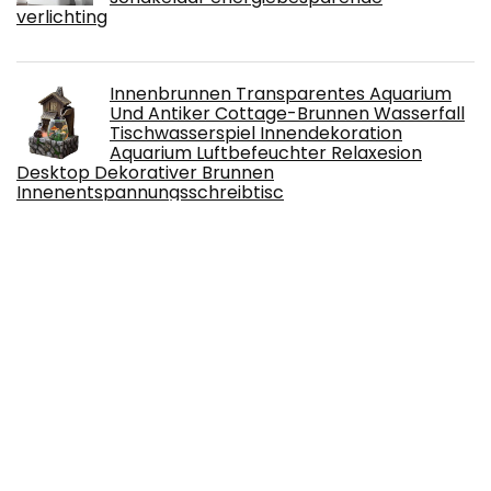
verlichting
Innenbrunnen Transparentes Aquarium
Und Antiker Cottage-Brunnen Wasserfall
Tischwasserspiel Innendekoration
Aquarium Luftbefeuchter Relaxesion
Desktop Dekorativer Brunnen
Innenentspannungsschreibtisc
Mini kerstboom 60 cm, kleine led-
kerstboom met verlichting en 32 stuks
kerstboomdecoratie, kunstkerstboom
klein versierd, blauw
Tacobear kerstboomdeken van 122 cm,
boomdeken met sneeuwvlokken,
kerstboomrok, wit, pluche, groot
kerstboomdeken, kerstboomdecoratie,
decoratie voor Kerstmis en nieuwjaar