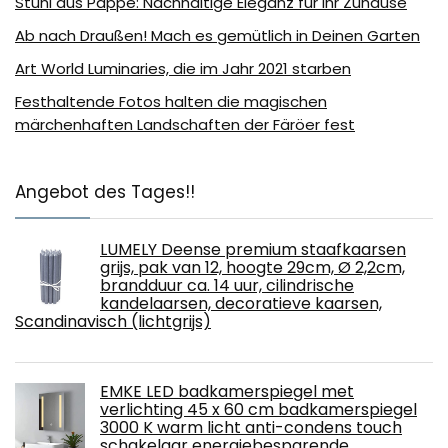
Stuhl aus Pappe: Nachhaltige Eleganz für Ihr Zuhause
Ab nach Draußen! Mach es gemütlich in Deinen Garten
Art World Luminaries, die im Jahr 2021 starben
Festhaltende Fotos halten die magischen
märchenhaften Landschaften der Färöer fest
Angebot des Tages!!
LUMELY Deense premium staafkaarsen
grijs, pak van 12, hoogte 29cm, Ø 2,2cm,
brandduur ca. 14 uur, cilindrische
kandelaarsen, decoratieve kaarsen,
Scandinavisch (lichtgrijs)
EMKE LED badkamerspiegel met
verlichting 45 x 60 cm badkamerspiegel
3000 K warm licht anti-condens touch
schakelaar energiebesparende