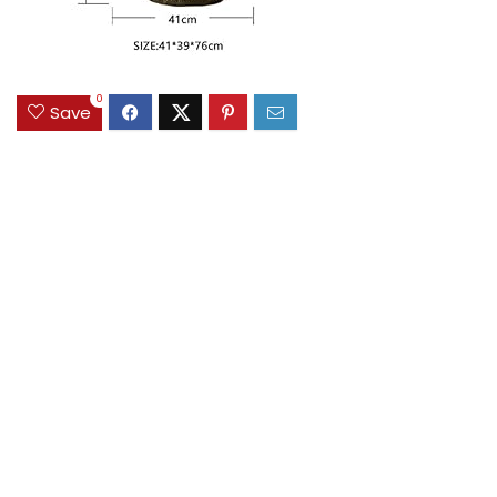
0
Save