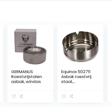
GERMANUS
Equinox 502711
Roestvrijstalen
Asbak roestvrij
asbak, windas
staal,
zilverkleurig, 9,80
x 9,80 x 3,5 cm