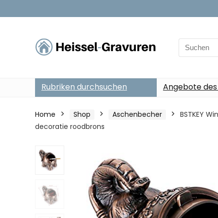
Search
for:
Rubriken durchsuchen
Angebote des
Home
Shop
Aschenbecher
BSTKEY Wind
decoratie roodbrons