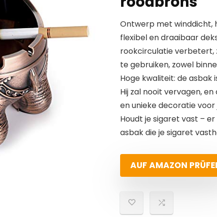
roodbrons
Ontwerp met winddicht, h
flexibel en draaibaar de
rookcirculatie verbetert,
te gebruiken, zowel binne
Hoge kwaliteit: de asbak
Hij zal nooit vervagen, en
en unieke decoratie voor
Houdt je sigaret vast – e
asbak die je sigaret vast
AUF AMAZON PRÜFE