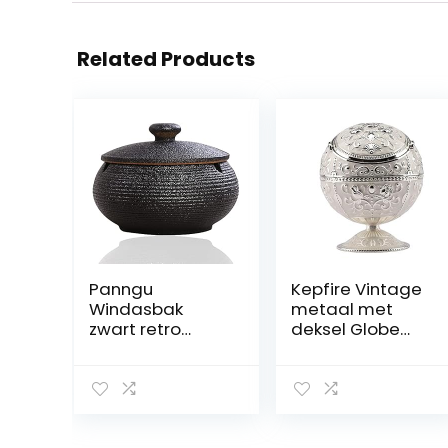
Related Products
Panngu
Kepfire Vintage
Windasbak
metaal met
zwart retro
deksel Globe
keramiek asbak
asbak Europees
met deksel voor
Hotel
buiten, eenvoud
Woonkamer
sigaren asbak
Kantoor Hotel
voor thuis en op
Kunstwerk