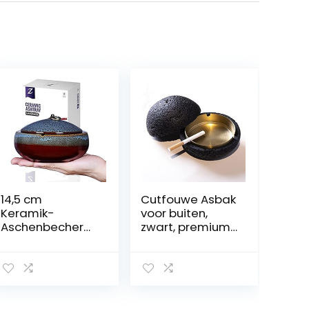
14,5 cm
Cutfouwe Asbak
Keramik-
voor buiten,
Aschenbecher
zwart, premium
mit Deckel,
asbak van
winddicht,
beton – 3
Zigaretten-
groeven voor de
Aschenbecher
sigarettenhoud
für den Innen-
er – as met