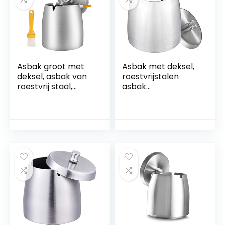
Asbak groot met
Asbak met deksel,
deksel, asbak van
roestvrijstalen
roestvrij staal,
asbak
draagbare asbak
windbestendig,
voor buiten, grote
draagbare asbak
dalcon, met
voor binnen en
kwastje
buiten, tafelasbak
met anti-slip basis
voor thuiskantoor
decoratie (groot)