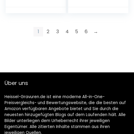
grappig
1
2
3
4
5
6
→
Über uns
Heissel-Gravuren.de ist eine moderne All-in-One-
Preisvergleichs- und Bewertungswebsite, die die besten auf
Amazon verfügbaren Angebote bietet und Sie durch die
neuesten hinzugefügten Blogs auf dem Laufenden hält. Alle
Bilder unterliegen dem Urheberrecht ihrer jeweiligen
Eigentümer. Alle zitierten Inhalte stammen aus ihren
jeweiligen Quellen.