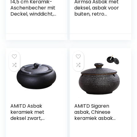
14,5 cm Keramik-
Airmsa Asbak met
Aschenbecher mit
deksel, asbak voor
Deckel, winddicht,
buiten, retro
Zigaretten-
keramiek
Aschenbecher für
windasbak,
den Innen- und
geurdicht, voor
Außenbereich,
thuis, kantoor,
Aschenbecher für
woning,
Raucher,
slaapkamer,
Schreibtisch-
balkon, salontafel,
Räucheraschenbec
decoratie (zwart)
her für Heimbüro-
Dekoration
AMITD Asbak
AMITD Sigaren
keramiek met
asbak, Chinese
deksel zwart,
keramiek asbak
winddicht,
met afdekking
ashouder voor
theetafel
rokers, desktop
salontafel kleine