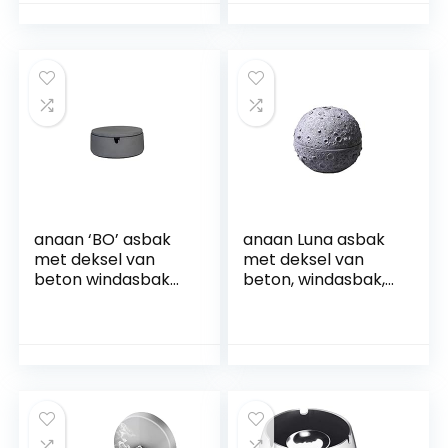
asbak voor
decoratie woning
thuiskantoor
slaapkamer retro
decoratie, zwart
sigaar rook en rook,
rond zwart (zwart)
rond
anaan ‘BO’ asbak
anaan Luna asbak
met deksel van
met deksel van
beton windasbak
beton, windasbak,
buiten en binnen
voor buiten en
rond geometrisch
binnen, rond,
modern design Ø 9
geometrisch
cm x 5 cm
tafeldecoratie,
modern design, Ø 11
cm x 10 cm