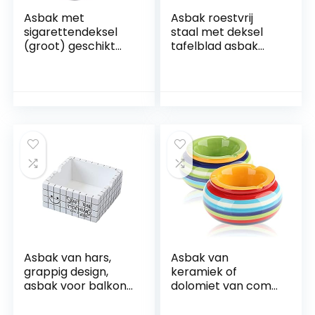
Asbak met
Asbak roestvrij
sigarettendeksel
staal met deksel
(groot) geschikt
tafelblad asbak
voor binnen en
draagbare asbak
buiten, winddichte
met anti-slip basis
asbak van roestvrij
voor buiten en
staal. (zilver)
binnen, zilver
Asbak van hars,
Asbak van
grappig design,
keramiek of
asbak voor balkon,
dolomiet van com-
asbak klein, asbak
four®
voor buiten