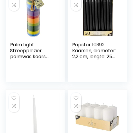
feestdagkaars, 210
g (70 g per kaars)
Palm Light
Papstar 10392
Streepplezier
Kaarsen, diameter:
palmwas kaars,
2,2 cm, lengte: 25
kleurrijk
cm, lange
brandduur, roetvrij,
geschikt voor
gastronomie,
feestjes of thuis, 50
stuks, verkrijgbaar
in verschillende
kleuren