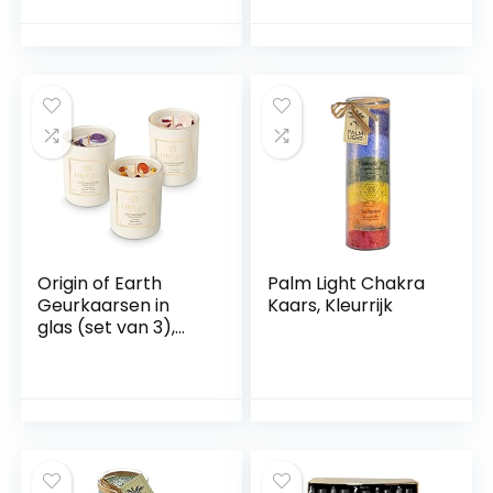
Nivea crème-note,
waskaarsen van
zacht geurende
stearin – kleur
kaars in melkglas
oranje | aroma-
houder
kaarsen voor
Kerstmis of voor
aromatherapie |
(oranje-vanille)
Origin of Earth
Palm Light Chakra
Geurkaarsen in
Kaars, Kleurrijk
glas (set van 3),
natuurlijke
sojawaskaars, 36
uur brandduur (12
uur per kaars),
kerstkaars, cadeau
voor vrouwen,
geurkaars,