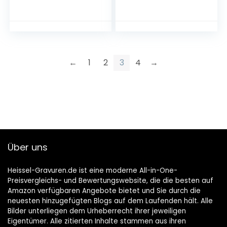
hoogte 6 cm,
brandduur ca. 6
uur, roetvrij
branden, # 15360
←
1
2
3
4
→
Über uns
Heissel-Gravuren.de ist eine moderne All-in-One-
Preisvergleichs- und Bewertungswebsite, die die besten auf
Amazon verfügbaren Angebote bietet und Sie durch die
neuesten hinzugefügten Blogs auf dem Laufenden hält. Alle
Bilder unterliegen dem Urheberrecht ihrer jeweiligen
Eigentümer. Alle zitierten Inhalte stammen aus ihren