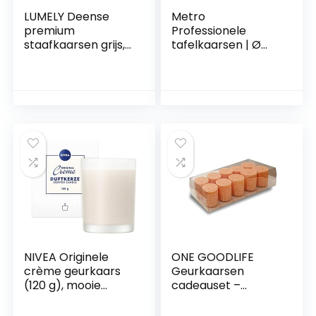
LUMELY Deense
Metro
premium
Professionele
staafkaarsen grijs,
tafelkaarsen | Ø
pak van 12, hoogte
21,5 mm (180 mm
29cm, Ø 2,2cm,
lang) | 6h brandtijd
brandduur ca. 14
| gastronomie
uur, cilindrische
benodigdheden |
kandelaarsen,
gastronomische
decoratieve
kaarsen | rechte
kaarsen,
kaarsen |
Scandinavisch
Household kaarsen
(lichtgrijs)
| Made in Europe
(wit, 144 stuks)
NIVEA Originele
ONE GOODLIFE
crème geurkaars
Geurkaarsen
(120 g), mooie
cadeauset –
geurkaars in glas
kaarsen set als
met de bekende
geschenk | 10 stuks