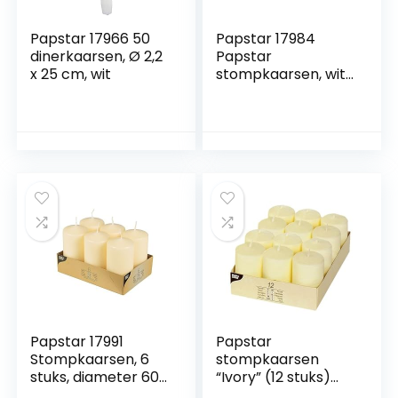
Papstar 17966 50
Papstar 17984
dinerkaarsen, Ø 2,2
Papstar
x 25 cm, wit
stompkaarsen, wit,
8 stuks
Papstar 17991
Papstar
Stompkaarsen, 6
stompkaarsen
stuks, diameter 60
“Ivory” (12 stuks)
x 115 mm, crème
diameter 4 cm,