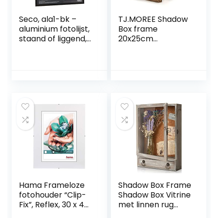
Seco, ala1-bk –
TJ.MOREE Shadow
aluminium fotolijst,
Box frame
staand of liggend,
20x25cm
plexiglas
Shadowbox Vitrine
veiligheidsglas met
fotolijst met linnen
een zwarte
achterkant
afwerking & nbsp;
herinneringsstukke
& nbsp; zwart, A3
n bloemenboeket
medailles militaire
foto’s
herinneringsdoos
Hama Frameloze
Shadow Box Frame
fotohouder “Clip-
Shadow Box Vitrine
Fix”, Reflex, 30 x 40
met linnen rug
cm
Memorabilia