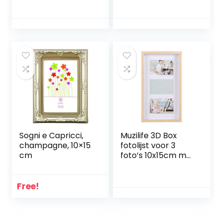
Awards Medailles
Foto’s Memory Box
(Gray)
Sogni e Capricci,
Muzilife 3D Box
champagne, 10×15
fotolijst voor 3
cm
foto’s 10x15cm met
passe-partout
diepte 3,5cm
glasplaat DIY
Free!
houten objectlijst
om te vullen
fotogalerij