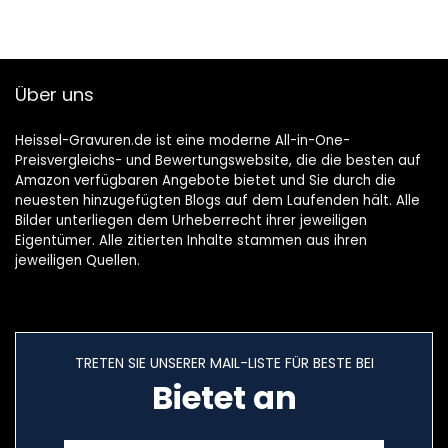
Entspannen und
Kaarsen voor
Stress abbauen,
Kerstmis,
200 g
verjaardag,
Valentijnsdag, bad,
Über uns
yoga
Heissel-Gravuren.de ist eine moderne All-in-One-
Preisvergleichs- und Bewertungswebsite, die die besten auf
Amazon verfügbaren Angebote bietet und Sie durch die
neuesten hinzugefügten Blogs auf dem Laufenden hält. Alle
Bilder unterliegen dem Urheberrecht ihrer jeweiligen
Eigentümer. Alle zitierten Inhalte stammen aus ihren
jeweiligen Quellen.
TRETEN SIE UNSERER MAIL-LISTE FÜR BESTE BEI
Bietet an