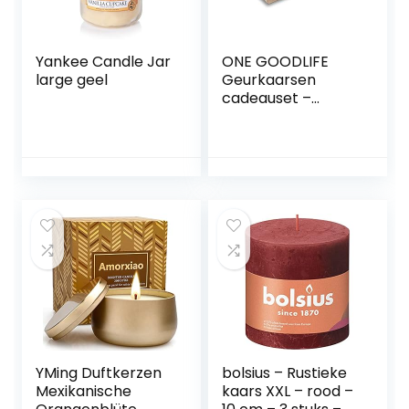
Yankee Candle Jar
ONE GOODLIFE
large geel
Geurkaarsen
cadeauset –
kaarsen set als
geschenk | 10 stuks
waskaarsen van
stearin – kleur
oranje | aroma-
kaarsen voor
Kerstmis of voor
aromatherapie |
(oranje-vanille)
YMing Duftkerzen
bolsius – Rustieke
Mexikanische
kaars XXL – rood –