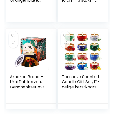
Orangenblüte,
10 cm – 3 stuks –
100% Soja Wachs
ongeparfumeerde
Kerzen in Dosen, 7
rustieke kaarsen
Unzen
extra groot
Aromatherapie,
Dauer 40-45
Stunden,
Entspannung,
Meditation,
Heimduft,
Duftkerzen
Geschenk für
frauen
Amazon Brand –
Tonsooze Scented
Umi Duftkerzen,
Candle Gift Set, 12-
Geschenkset mit
delige kerstkaars
Kerze aus 100 %
set, natuurlijke soy
echtem Soja-
wax
Wachs, 30-35
aromatherapie
Stunden
kaarsen Christmas
Brenndauer, zum
Candle Set Aroma