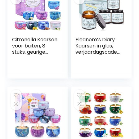
Citronella Kaarsen
Eleanore’s Diary
voor buiten, 8
Kaarsen in glas,
stuks, geurige
verjaardagscadea
kaarsenset met
u, 4 stuks sojawas,
deksel, 160 uur
aromatherapie
brandduur van
kaarsen,
sojawas en
geurkaarsen voor
citronella-olie,
ontspanning, yoga,
theelichtjes,
badkamer,
citroella-kaars
verjaardag,
voor tuin, camping,
moederdagcadea
barbecue en
u voor vrouwen
vakantie,
zomercadeau