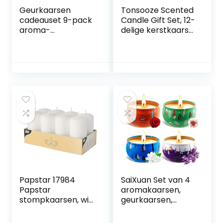
Geurkaarsen
Tonsooze Scented
cadeauset 9-pack
Candle Gift Set, 12-
aroma-
delige kerstkaars
kaarsenset voor
set, natuurlijke soy
vrouwen dames
wax
sojawas geurkaars
aromatherapie
voor bad yoga
kaarsen Christmas
aromatherapie
Candle Set Aroma
kaarsen voor
Kaarsen voor
Kerstmis
Kerstmis,
verjaardag
verjaardag,
stressverminderin
Valentijnsdag, bad,
g ontspanning
yoga
Papstar 17984
SaiXuan Set van 4
Papstar
aromakaarsen,
stompkaarsen, wit,
geurkaarsen,
8 stuks
cadeauset voor
Kerstmis,