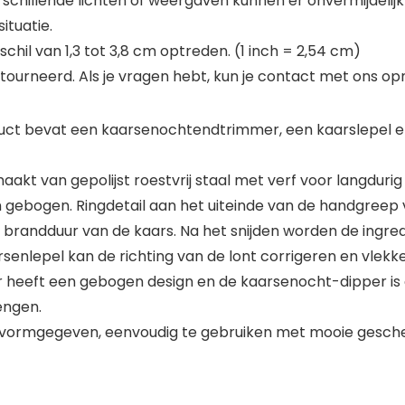
rschillende lichten of weergaven kunnen er onvermijdelijk
ituatie.
il van 1,3 tot 3,8 cm optreden. (1 inch = 2,54 cm)
ourneerd. Als je vragen hebt, kun je contact met ons o
duct bevat een kaarsenochtendtrimmer, een kaarslepel
 van gepolijst roestvrij staal met verf voor langdurig 
 gebogen. Ringdetail aan het uiteinde van de handgreep v
brandduur van de kaars. Na het snijden worden de ingre
rsenlepel kan de richting van de lont corrigeren en vlekk
eft een gebogen design en de kaarsenocht-dipper is on
engen.
ormgegeven, eenvoudig te gebruiken met mooie geschen