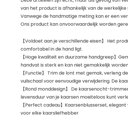
Deze artikelen zijn echt, maar als gevolg van ve
van het product is afhankelijk van de werkelijke s
Vanwege de handmatige meting kan er een versch
Ons product kan onvoorwaardelijk worden geret
【Voldoet aan je verschillende eisen】 Het pro
comfortabel in de hand ligt.
【Hoge kwaliteit en duurzame handgreep】Gemaakt
handvat is sterk en kan niet gemakkelijk worden
【Functie】 Trim de lont met gemak, verleng de 
vuilschaal voor eenvoudige verwijdering. De kaa
【Rond monddesign】 De kaarsenocht-trimmer he
levensduur van je kaarsen moeiteloos kunt verl
【Perfect cadeau】Kaarsenblusserset, elegant v
voor elke kaarsliefhebber