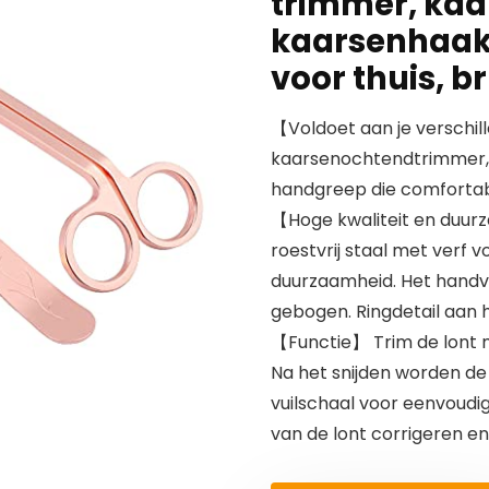
trimmer, kaar
kaarsenhaak
voor thuis, br
【Voldoet aan je verschi
kaarsenochtendtrimmer,
handgreep die comfortabel
【Hoge kwaliteit en duu
roestvrij staal met verf 
duurzaamheid. Het handva
gebogen. Ringdetail aan h
【Functie】 Trim de lont 
Na het snijden worden de
vuilschaal voor eenvoudig
van de lont corrigeren en