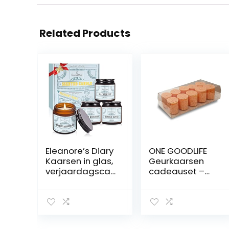
Related Products
Eleanore’s Diary
ONE GOODLIFE
Kaarsen in glas,
Geurkaarsen
verjaardagscad
cadeauset –
eau, 4 stuks
kaarsen set als
sojawas,
geschenk | 10
aromatherapie
stuks
kaarsen,
waskaarsen van
geurkaarsen
stearin – kleur