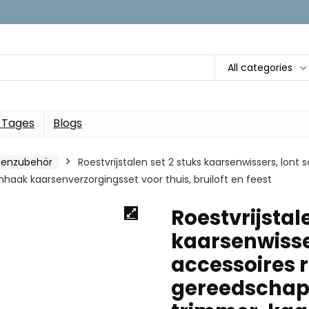
All categories
 Tages
Blogs
zenzubehör
Roestvrijstalen set 2 stuks kaarsenwissers, lont 
nhaak kaarsenverzorgingsset voor thuis, bruiloft en feest
Roestvrijstal
kaarsenwisse
accessoires r
gereedschaps