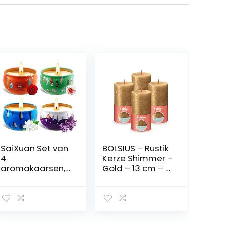
SaiXuan Set van
BOLSIUS – Rustik
4
Kerze Shimmer –
aromakaarsen,
Gold – 13 cm – 4
geurkaarsen,
Stück –
cadeauset voor
Unparfümierte
Kerstmis,
sojawaxkaars
voor