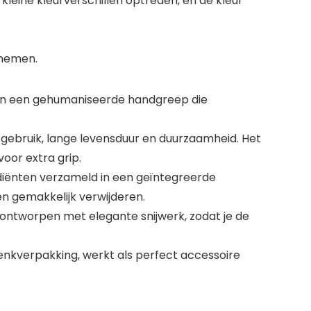
 kleine kleurverschillen optreden, en de kleur
pnemen.
 en een gehumaniseerde handgreep die
gebruik, lange levensduur en duurzaamheid. Het
oor extra grip.
diënten verzameld in een geïntegreerde
en gemakkelijk verwijderen.
tworpen met elegante snijwerk, zodat je de
kverpakking, werkt als perfect accessoire