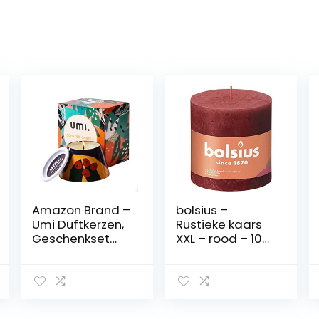
Amazon Brand –
bolsius –
Umi Duftkerzen,
Rustieke kaars
Geschenkset
XXL – rood – 10
mit Kerze aus
cm – 3 stuks –
100 % echtem
ongeparfumeer
Soja-Wachs,
de rustieke
30-35 Stunden
kaarsen extra
Brenndauer, zum
groot