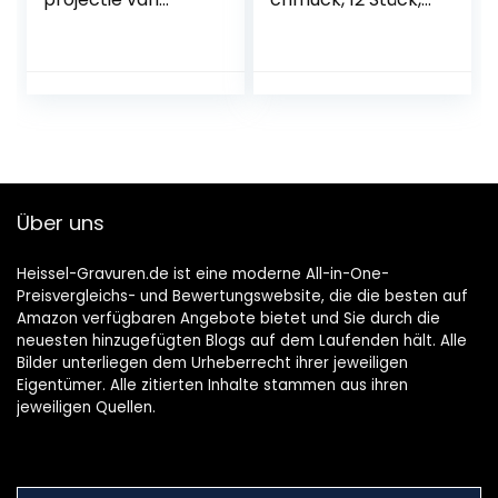
dynamische
traditioneller
sneeuwvlok
Ingwer Mann,
lichteffecten,
Weihnachtsbaums
zilver glinsterende
chmuck zum
kerstboom topper
Aufhängen,
kerstboom
Charms (Lebmann
decoratie, voeding
B)
aangedreven
boom topper ster
Über uns
kerstboom
decoratie
Heissel-Gravuren.de ist eine moderne All-in-One-
Preisvergleichs- und Bewertungswebsite, die die besten auf
Amazon verfügbaren Angebote bietet und Sie durch die
neuesten hinzugefügten Blogs auf dem Laufenden hält. Alle
Bilder unterliegen dem Urheberrecht ihrer jeweiligen
Eigentümer. Alle zitierten Inhalte stammen aus ihren
jeweiligen Quellen.