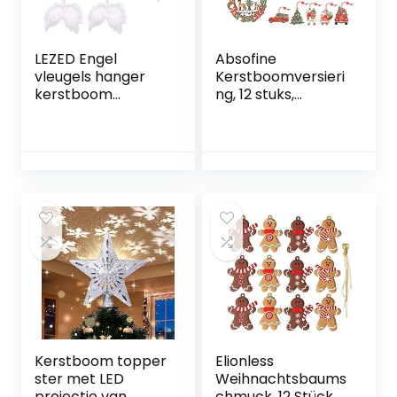
kerstboom
LEZED Engel
Absofine
vleugels hanger
Kerstboomversieri
kerstboom
ng, 12 stuks,
versiering engel
kleurrijk
engelenvleugels
veren vleugels
Kerstmis strikken
kerstboom veren
hangende
engelenvleugels
decoratie 10 stuks
18 cm 16 cm 12 cm
10 cm 8 cm
Kerstboom topper
Elionless
ster met LED
Weihnachtsbaums
projectie van
chmuck, 12 Stück,