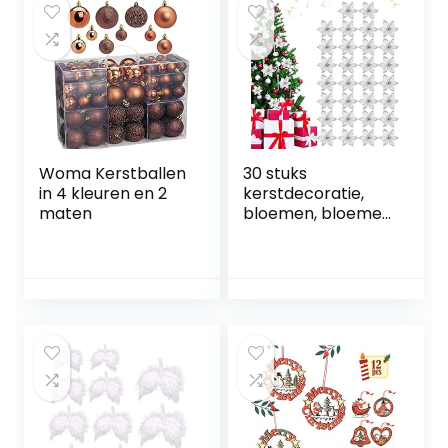
Woma Kerstballen
30 stuks
in 4 kleuren en 2
kerstdecoratie,
maten
bloemen, bloemen
voor
kerstversiering,
sneeuwvlokken,
decoratie,
kerstbomen,
boomversiering,
kunstkerstboom,
kerstkrans,
kerstbloemen,
decoratie,
hangende