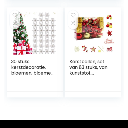
sieraden
strohanger
natuurlijke
kerstboomhanger
kerstdecoratie
30 stuks
Kerstballen, set
kerstdecoratie,
van 83 stuks, van
bloemen, bloemen
kunststof,
voor
boomversiering,
kerstversiering,
kerstboomdecora
sneeuwvlokken,
tie en
decoratie,
kerstboomversieri
kerstbomen,
ng in verschillende
boomversiering,
maten en
kunstkerstboom,
uitvoeringen, goud
kerstkrans,
en rood
kerstbloemen,