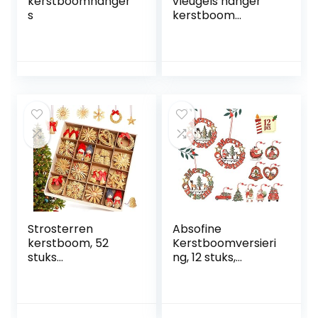
kerstboomhanger
vleugels hanger
s
kerstboom
versiering engel
engelenvleugels
veren vleugels
Kerstmis strikken
kerstboom veren
hangende
engelenvleugels
decoratie 10 stuks
18 cm 16 cm 12 cm
10 cm 8 cm
Strosterren
Absofine
kerstboom, 52
Kerstboomversieri
stuks
ng, 12 stuks,
kerstboomversieri
kleurrijk
ng stro hanger
stroster
kerstboom