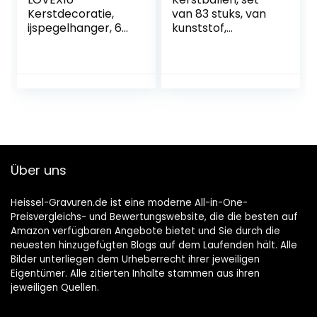
Kerstdecoratie,
van 83 stuks, van
ijspegelhanger, 68
kunststof,
stuks,
boomversiering,
kerstboomversieri
kerstboomdecora
ng, acryl ijspegels,
tie en
decoratie,
kerstboomversieri
sneeuwvlokken,
ng in verschillende
decoratie, acryl,
maten en
kerstboomversieri
uitvoeringen, goud
ng, ijspegels,
en rood
sneeuwvlokken
Über uns
voor het
ophangen van
kerstdecoratie
Heissel-Gravuren.de ist eine moderne All-in-One-
Preisvergleichs- und Bewertungswebsite, die die besten auf
Amazon verfügbaren Angebote bietet und Sie durch die
neuesten hinzugefügten Blogs auf dem Laufenden hält. Alle
Bilder unterliegen dem Urheberrecht ihrer jeweiligen
Eigentümer. Alle zitierten Inhalte stammen aus ihren
jeweiligen Quellen.