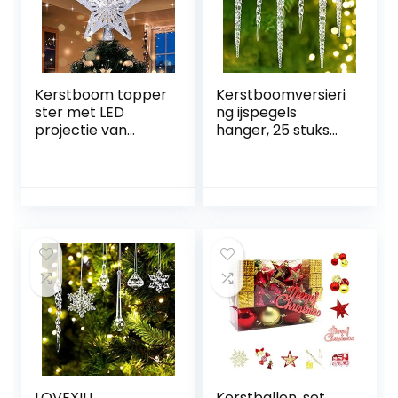
Kerstboom topper
Kerstboomversieri
ster met LED
ng ijspegels
projectie van
hanger, 25 stuks
dynamische
kerstboom
sneeuwvlok
ijspegels
lichteffecten,
decoraties,
zilver glinsterende
kerstboom
kerstboom topper
ijspegels decoratie
kerstboom
kerstboomversieri
decoratie, voeding
ng, acryl ijspegels
aangedreven
sneeuwvlokken
boom topper ster
decoratie
kerstboom
decoratie
LOVEXIU
Kerstballen, set