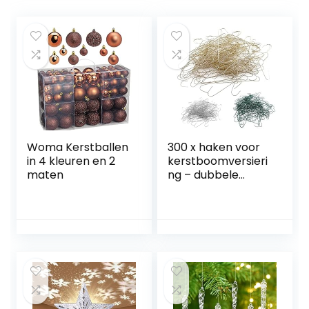
Woma Kerstballen
300 x haken voor
in 4 kleuren en 2
kerstboomversieri
maten
ng – dubbele
haken voor
kerstboomdecora
tie – perfect voor
decoratieve
hangers –
goudkleur