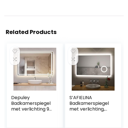
Related Products
Depuley
S’AFIELINA
Badkamerspiegel
Badkamerspiegel
met verlichting 90
met verlichting,
x 70 cm,
100 x 60 cm, LED-
wandspiegel met
badkamerspiegel,
aanraakschakelaa
wandspiegel met