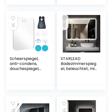
r, anti-condens,
touch-schakelaar,
IP44
make-upspiegel
energiebesparend,
met 3-voudige
LED-spiegel
vergroting,
badkamerspiegel
koudwit
met 3 lichtkleuren
dimbaar warm
wit/koud
wit/neutraal
Scheerspiegel,
STARLEAD
anti-condens,
Badezimmerspieg
douchespiegel,
el, beleuchtet, mit
badkamerscheers
LED-
piegel met
Hintergrundbeleuc
zuignap,
htung, Bluetooth,
onbreekbare
600 x 800 mm,
spiegel,
beleuchteter
wandspiegel om
Badezimmer-
op te hangen,
Schminkspiegel
douche-make-up,
mit Demister-Pad,