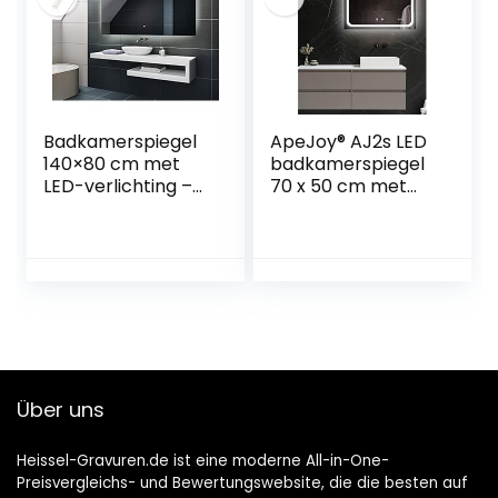
scheerspiegel,
dimmbarer
badkamerspiegel
Touch-Taste,
met baard-slab
horizontal /
kleefhaak
vertikal
Badkamerspiegel
ApeJoy® AJ2s LED
140×80 cm met
badkamerspiegel
LED-verlichting –
70 x 50 cm met
Touch Switch –
verlichting, klok en
Individueel op
spiegelverwarmin
maat – Verlichte
g, LED-
wandspiegel
wandspiegel met
lichtspiegel
touch-schakelaar,
badkamerspiegel
lichtspiegel
– LED kleur
energieklasse A++
neutraal wit 4500K
IP44
– T100
Über uns
Heissel-Gravuren.de ist eine moderne All-in-One-
Preisvergleichs- und Bewertungswebsite, die die besten auf