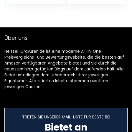
aluminiumlegering,
aanraaksensor,
zilver, {Met CE-
wit/warm
certificaat},550LU
wit/warm licht,
X,90CRI,25nit,3
verticale of
lichts
horizontale
ophanging
Über uns
Heissel-Gravuren.de ist eine moderne All-in-One-
Preisvergleichs- und Bewertungswebsite, die die besten auf
Amazon verfügbaren Angebote bietet und Sie durch die
neuesten hinzugefügten Blogs auf dem Laufenden hält. Alle
Bilder unterliegen dem Urheberrecht ihrer jeweiligen
Eigentümer. Alle zitierten Inhalte stammen aus ihren
jeweiligen Quellen.
TRETEN SIE UNSERER MAIL-LISTE FÜR BESTE BEI
Bietet an