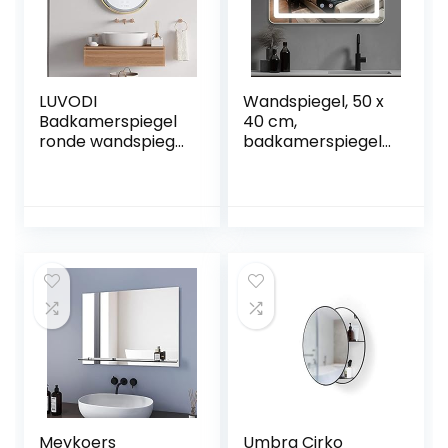
LUVODI
Wandspiegel, 50 x
Badkamerspiegel
40 cm,
ronde wandspiegel
badkamerspiegel
met verlichting
met dimbare LED-
badkamerspiegel,
verlichting, touch-
Ø50 cm anti-
schakelaar, anti-
condens,
condens, IP65
decoratieve
waterdicht,
wandspiegel goud
geheugenfunctie, 3
met band 3000-
verschillende
6000 K dimbaar
lichtkleuren
IP44 waterdicht
energiebesparend
Meykoers
Umbra Cirko