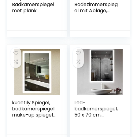
Badkamerspiegel
Badezimmerspieg
met plank
el mit Ablage,
wandspiegel met
Schwarz,, 51.1 x 13.7
plank 80x60cm
x 51.1 cm
badkamerspiegel
badkamerspiegel
kuaetily Spiegel,
Led-
badkamerspiegel
badkamerspiegel,
make-up spiegel
50 x 70 cm,
50x70cm met
wandspiegel,
LED-verlichting
badkamerspiegel
energiebesparing,
met