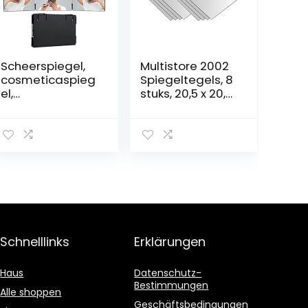
Scheerspiegel,
Multistore 2002
cosmeticaspieg
Spiegeltegels, 8
el,
stuks, 20,5 x 20,5
wandmontage,
cm,
cosmeticaspieg
wanddecoratie,
el,
wandspiegel
achteruitkijkspie
gel, driezijdige
achteruitkijkspie
gel, die overal
kan worden
opgehangen.
Schnelllinks
Erklärungen
Haus
Datenschutz-
Bestimmungen
Alle shoppen
Geschäftsbedingungen