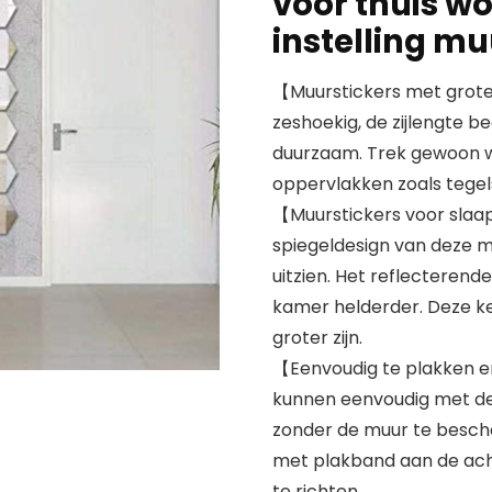
voor thuis 
instelling mu
【Muurstickers met groter
zeshoekig, de zijlengte b
duurzaam. Trek gewoon wi
oppervlakken zoals tegel
【Muurstickers voor sla
spiegeldesign van deze mu
uitzien. Het reflecterend
kamer helderder. Deze ke
groter zijn.
【Eenvoudig te plakken e
kunnen eenvoudig met de 
zonder de muur te beschad
met plakband aan de ach
te richten.