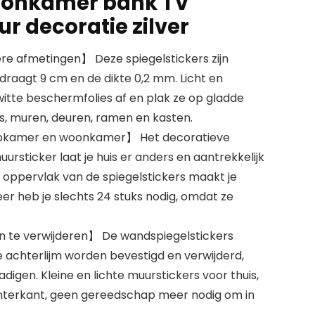
woonkamer bank TV
ur decoratie zilver
e afmetingen】 Deze spiegelstickers zijn
edraagt 9 cm en de dikte 0,2 mm. Licht en
tte beschermfolies af en plak ze op gladde
s, muren, deuren, ramen en kasten.
apkamer en woonkamer】 Het decoratieve
ursticker laat je huis er anders en aantrekkelijk
e oppervlak van de spiegelstickers maakt je
er heb je slechts 24 stuks nodig, omdat ze
n te verwijderen】 De wandspiegelstickers
achterlijm worden bevestigd en verwijderd,
igen. Kleine en lichte muurstickers voor thuis,
terkant, geen gereedschap meer nodig om in