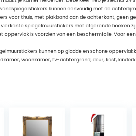
maakt je kamer helderder. Deze keer heb je slechts 24 st
andspiegelstickers kunnen eenvoudig met de achterlijm
kers voor thuis, met plakband aan de achterkant, geen g
vierkante spiegelmuurstickers met afgeronde hoeken zijn
Het oppervlak is voorzien van een beschermfolie. Voor een
elmuurstickers kunnen op gladde en schone oppervlakk
adkamer, woonkamer, tv-achtergrond, deur, kast, kinde