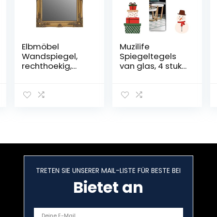
Elbmöbel
Muzilife
Wandspiegel,
Spiegeltegels
rechthoekig,
van glas, 4 stuks,
hout,
30 x 30 cm,
goudkleurig,
doe-het-zelf,
barok, antieke
wandspiegel
uitstraling, met
met 4
patina, 37 x 47
kleefmatjes,
cm,
HD-
facetgeslepen,
spiegeltegels,
landhuisstijl
set in keuken,
woonkamer en
badkamer
TRETEN SIE UNSERER MAIL-LISTE FÜR BESTE BEI
Bietet an