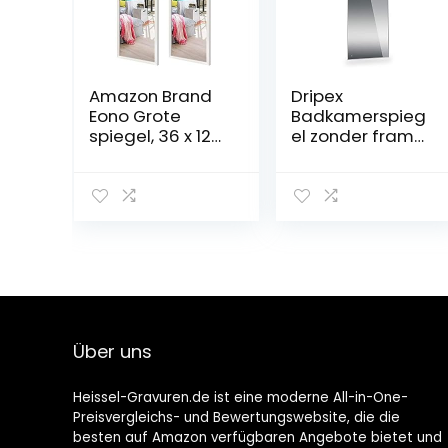
Amazon Brand
Dripex
Eono Grote
Badkamerspieg
spiegel, 36 x 122
el zonder frame,
cm, 2 stuks,
rechthoekige
wandspiegel,
wandspiegel
volledig met wit
met gepolijste
frame, voor
rand en
woonkamer,
voorgeboorde
badkamer, hal
gaten, voor
en kleedruimte
kleedkamer,
slaapkamer en
woonkamer
Über uns
Heissel-Gravuren.de ist eine moderne All-in-One-
Preisvergleichs- und Bewertungswebsite, die die
besten auf Amazon verfügbaren Angebote bietet und