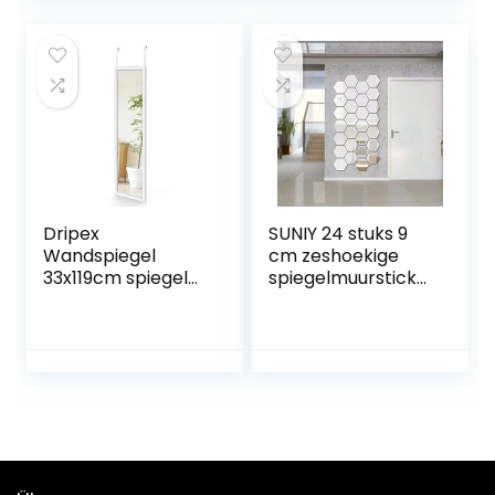
stuks, 20 x 30 cm)
verlichting, touch-
bediening, zwarte
make-upspiegel
voor kaptafel,
salon, 58 x 45 cm
Dripex
SUNIY 24 stuks 9
Wandspiegel
cm zeshoekige
33x119cm spiegel
spiegelmuursticke
hangspiegel
rs, doe-het-zelf
decoratieve 3D
zeshoekige acryl
spiegel wand tafel
kunststof tegels
voor thuis
woonkamer bank
TV instelling muur
decoratie zilver