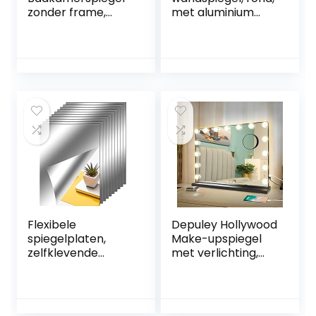
zonder frame,
met aluminium
rechthoekige
frame, met teflon
wandspiegel met
gecoat
gepolijste rand en
spiegeloppervlak,
voorgeboorde
bestand tegen
gaten, voor
vocht,
kleedkamer,
gepoedercoat
slaapkamer en
spiegelframe, 2
woonkamer
cm diep,
eenvoudige
montage
Flexibele
Depuley Hollywood
spiegelplaten,
Make-upspiegel
zelfklevende
met verlichting,
spiegeltegels,
spiegel met 15
spiegelstickers
instelbare
voor thuis,
ledlampen, USB, 3
wanddecoratie (10
kleurtemperatuur