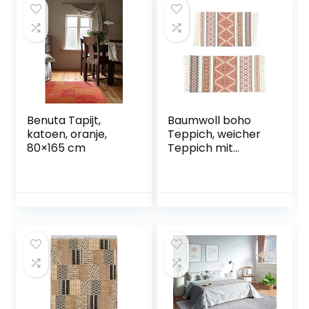
Benuta Tapijt,
Baumwoll boho
katoen, oranje,
Teppich, weicher
80×165 cm
Teppich mit
handgewebten
Quasten, Set von 2
Baumwollläufern,
Wandteppich,
Bohemian-Stil, für
Küche,
Wohnzimmer
,Küche (Orange)