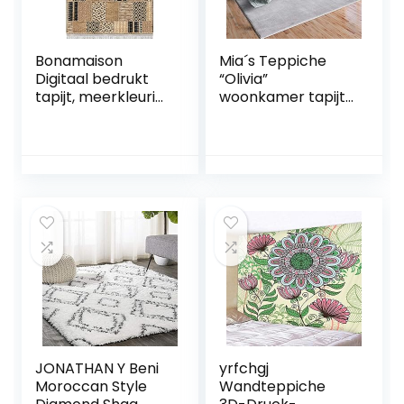
Bonamaison
Mia´s Teppiche
Digitaal bedrukt
“Olivia”
tapijt, meerkleurig,
woonkamer tapijt,
120×180
laagpolig, 240×340
cm, grijs
JONATHAN Y Beni
yrfchgj
Moroccan Style
Wandteppiche