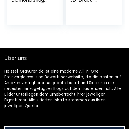
Diamond Shag
3D-Druck-
Area Rug,
Wandteppiche
Bohemian, Easy
Verwendet Für
Cleaning, for
Raumwände
Bedroom, Kitchen,
Wandteppiche
Living Room, Non
Strandtücher
Shedding Teppich,
Yoga-Decken
Mikrofaser,
Teppiche Tücher
Elfenbein,
Decken Künstler
Dunkelgrau, 3 X 5
Home Decora
Über uns
130X150Cm
Heissel-Gravuren.de ist eine moderne All-in-One-
Preisvergleichs- und Bewertungswebsite, die die besten auf
Amazon verfügbaren Angebote bietet und Sie durch die
neuesten hinzugefügten Blogs auf dem Laufenden hält. Alle
Bilder unterliegen dem Urheberrecht ihrer jeweiligen
Eigentümer. Alle zitierten Inhalte stammen aus ihren
jeweiligen Quellen.