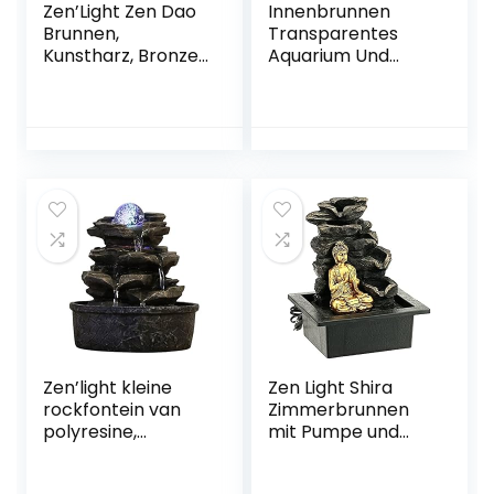
Zen’Light Zen Dao
Innenbrunnen
Brunnen,
Transparentes
Kunstharz, Bronze,
Aquarium Und
21 x 17 x 25 cm
Antiker Cottage-
Brunnen
Wasserfall
Tischwasserspiel
Innendekoration
Aquarium
Luftbefeuchter
Relaxesion
Desktop
Dekorativer
Brunnen
Innenentspannung
sschreibtisc
Zen’light kleine
Zen Light Shira
rockfontein van
Zimmerbrunnen
polyresine,
mit Pumpe und
donkerbruin, 20 x
LED-Beleuchtung,
20 x 23 cm
Kunstharz,