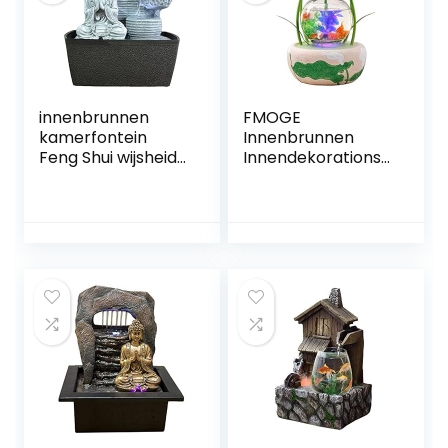
innenbrunnen
FMOGE
kamerfontein
Innenbrunnen
Feng Shui wijsheid
Innendekorationsb
LED verlichting
runnen Calla
24 cm
Blumenform
Kaskadierender
Wasserfall Und
Glasaquarium
Innenbefeuchter
Innendekoration
Innenentspannung
Desktop-Brunnen