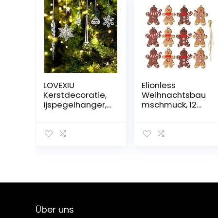
LOVEXIU
Elionless
Kerstdecoratie,
Weihnachtsbau
ijspegelhanger,
mschmuck, 12
68 stuks,
Stück,
kerstboomversi
traditioneller
ering, acryl
Ingwer Mann,
ijspegels,
Weihnachtsbau
decoratie,
mschmuck zum
sneeuwvlokken,
Aufhängen,
decoratie, acryl,
Charms
kerstboomversi
(Lebmann B)
ering, ijspegels,
sneeuwvlokken
Über uns
voor het