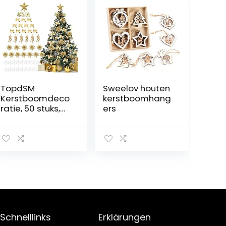
TopdSM
Sweelov houten
Kerstboomdeco
kerstboomhang
ratie, 50 stuks,
ers
gouden
kerstboomversi
ering, inclusief
kerstbloemen,
sneeuwvlokken,
strik, boompunt,
ster voor
kerstkrans,
kerstdecoratie
Schnelllinks
Erklärungen