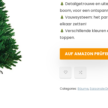
Detailgetrouwe en uite
boom, voor een ontspannen
Vouwsysteem: het para
elkaar zetten!
Verschillende kleuren
toppen.
AUF AMAZON PRÜFE
Categories:
Bäume
,
Saisonale D