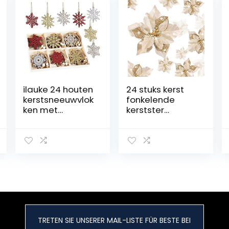
ilauke 24 houten
24 stuks kerst
kerstsneeuwvlok
fonkelende
ken met
kerstster
opbergdoos,
bloemen
ornamenten, 24
kunstkerstbloem
stuks, houten
en bruiloft
hangende
kerstboom
decoraties,
Nieuwjaar
sneeuwvlokken,
ornamenten
kerstversieringe
(goud)
n, uitgeholde
kerstboom
hangende
TRETEN SIE UNSERER MAIL-LISTE FÜR BESTE BEI
ornamenten