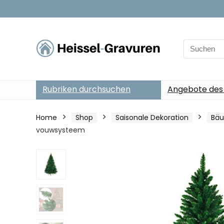
Search
for:
Rubriken durchsuchen
Angebote des
Home
Shop
Saisonale Dekoration
Bä
vouwsysteem