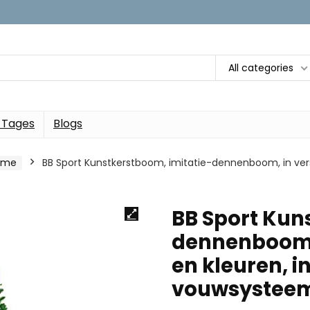
All categories
 Tages
Blogs
ume
BB Sport Kunstkerstboom, imitatie-dennenboom, in vers
BB Sport Kun
dennenboom, 
en kleuren, i
vouwsystee