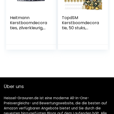
kerstdecoratie
kerstboom
Heitmann
TopdSM
Kerstboomdecora
Kerstboomdecora
ties, zilverkleurig,
tie, 50 stuks,
60 stuks, set
gouden
incl.piek,
kerstboomversieri
kerstballen,
ng, inclusief
parelketting,
kerstbloemen,
slinger en sterren,
sneeuwvlokken,
kunststof
strik, boompunt,
ster voor
kerstkrans,
kerstdecoratie
Über uns
Heissel-Gravuren.de ist eine moderne All-in-One-
Preisvergleichs- und Bewertungswebsite, die die besten auf
Amazon verfügbaren Angebote bietet und Sie durch die
neuesten hinzugefügten Blogs auf dem Laufenden hält. Alle