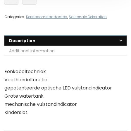
Categories:
Kerstboomstandaards
,
Saisonale Dekoration
Description
Additional information
Eenkabeltechniek
Voethendelfunctie.
gepatenteerde optische LED vulstandindicator
Grote watertank.
mechanische vulstandindicator
Kinderslot.