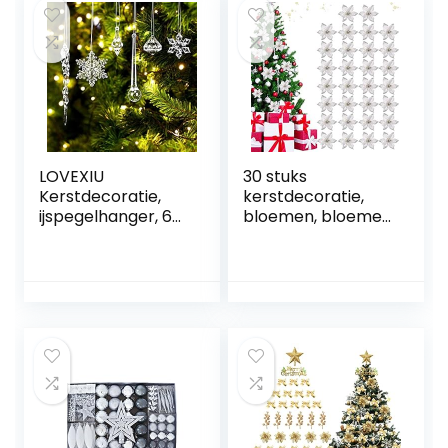
ng, acryl ijspegels
sneeuwvlokken
decoratie
LOVEXIU
30 stuks
Kerstdecoratie,
kerstdecoratie,
ijspegelhanger, 68
bloemen, bloemen
stuks,
voor
kerstboomversieri
kerstversiering,
ng, acryl ijspegels,
sneeuwvlokken,
decoratie,
decoratie,
sneeuwvlokken,
kerstbomen,
decoratie, acryl,
boomversiering,
kerstboomversieri
kunstkerstboom,
ng, ijspegels,
kerstkrans,
sneeuwvlokken
kerstbloemen,
voor het
decoratie,
ophangen van
hangende