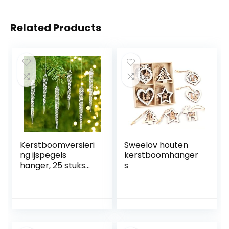
Related Products
Kerstboomversieri
Sweelov houten
ng ijspegels
kerstboomhanger
hanger, 25 stuks
s
kerstboom
ijspegels
decoraties,
kerstboom
ijspegels decoratie
kerstboomversieri