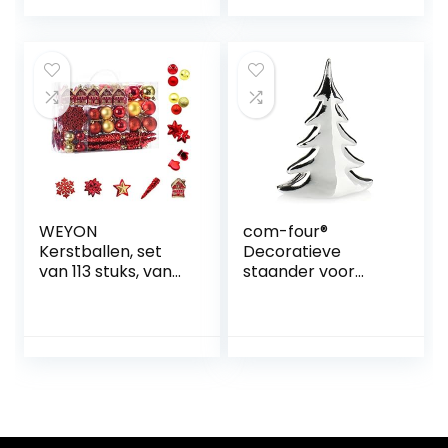
decoratieve
parelketting,
hangers –
slinger en sterren,
goudkleur
kunststof
WEYON
com-four®
Kerstballen, set
Decoratieve
van 113 stuks, van
staander voor
kunststof, goud en
Kerstmis –
rood,
kerstboom van
boomversiering,
keramiek –
kerstboomdecora
dennenboom als
tie en
kerstdecoratie –
kerstboomversieri
zilverkleurige
ng in verschillende
kerstversiering
maten en designs