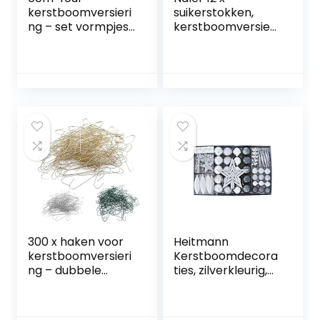
kerstboomversieri
suikerstokken,
ng – set vormpjes
kerstboomversieri
van onbreekbaar
ng,
kunststof en glas,
boomversiering,
kerstboomdecora
kerstboomversieri
tie voor de
ng,
kerstboom
kerstboomdecora
tie, hangers met
koord, rood en wit
300 x haken voor
Heitmann
kerstboomversieri
Kerstboomdecora
ng – dubbele
ties, zilverkleurig,
haken voor
60 stuks, set
kerstboomdecora
incl.piek,
tie – perfect voor
kerstballen,