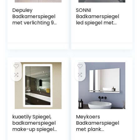
Depuley
SONNI
Badkamerspiegel
Badkamerspiegel
met verlichting 90
led spiegel met
x 70 cm,
LED-verlichting
wandspiegel met
wandspiegel
aanraakschakelaa
badkamerspiegel
r, anti-condens,
koud wit IP44
IP44
energiebesparend
energiebesparend,
e touch-
LED-spiegel
schakelaar
badkamerspiegel
met 3 lichtkleuren
dimbaar warm
wit/koud
wit/neutraal
kuaetily Spiegel,
Meykoers
badkamerspiegel
Badkamerspiegel
make-up spiegel
met plank
50x70cm met
wandspiegel met