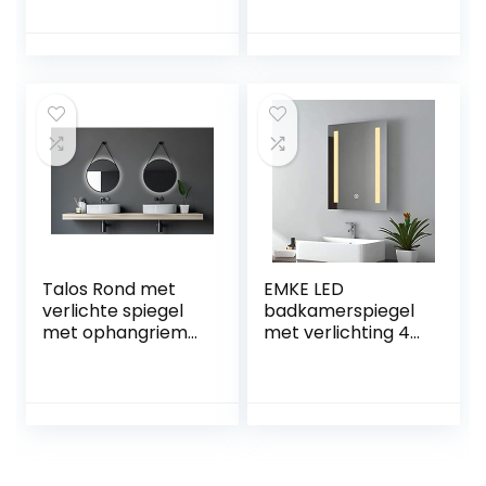
LED-verlichting
plank 80x60cm
energiebesparing,
badkamerspiegel
aluminiumlegering,
badkamerspiegel
zilver, {Met CE-
certificaat},550LU
X,90CRI,25nit,3
lichts
Talos Rond met
EMKE LED
verlichte spiegel
badkamerspiegel
met ophangriem
met verlichting 45
in lederlook,
x 60 cm
hoogwaardig
badkamerspiegel
aluminium frame,
3000 K warm licht
mat zwart, Ø 50
anti-condens
cm
touch schakelaar
energiebesparend
e verlichting