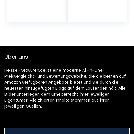
spiegeltegels,
x 71,1 cm, puntige
spiegelstickers
rand, zwart
voor thuis,
wanddecoratie (10
stuks, 20 x 30 cm)
Über uns
Heissel-Gravuren.de ist eine moderne All-in-One-
Preisvergleichs- und Bewertungswebsite, die die besten auf
Amazon verfügbaren Angebote bietet und Sie durch die
neuesten hinzugefügten Blogs auf dem Laufenden hält. Alle
Bilder unterliegen dem Urheberrecht ihrer jeweiligen
Eigentümer. Alle zitierten Inhalte stammen aus ihren
jeweiligen Quellen.