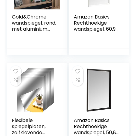
Gold&Chrome
Amazon Basics
wandspiegel, rond,
Rechthoekige
met aluminium
wandspiegel, 60,9 x
frame, met teflon
91,4 cm, puntige
gecoat
rand, wit
spiegeloppervlak,
bestand tegen
vocht,
gepoedercoat
spiegelframe, 2
cm diep,
eenvoudige
montage
Flexibele
Amazon Basics
spiegelplaten,
Rechthoekige
zelfklevende
wandspiegel, 50,8