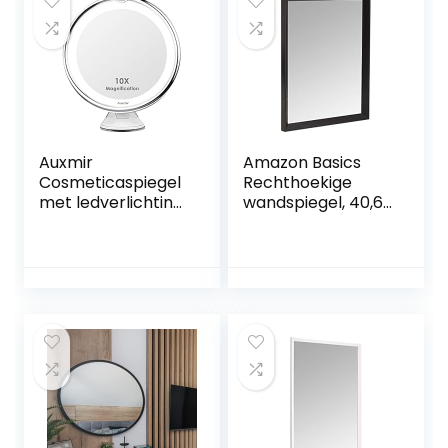
Auxmir
Amazon Basics
Cosmeticaspiegel
Rechthoekige
met ledverlichting,
wandspiegel, 40,6
met 10 x
x 50,8 cm, puntige
vergroting, 2
rand, zwart
helderheidsniveau
s en zuignap, 360
graden draaibaar,
make-upspiegel
met
verblindingsvrije
verlichting voor
thuis en onderweg