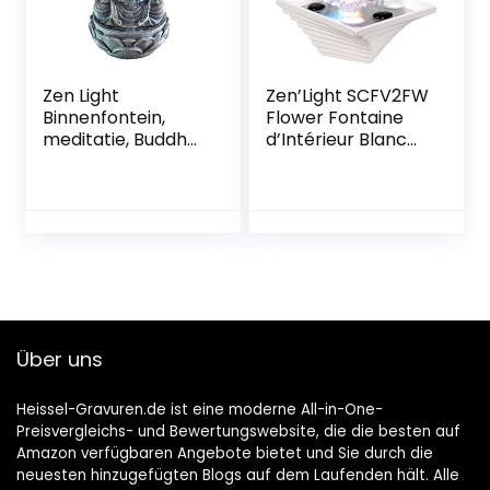
Zen Light
Zen’Light SCFV2FW
Binnenfontein,
Flower Fontaine
meditatie, Buddha,
d’Intérieur Blanc
ledlamp,
24 x 24 x 27 cm
veelkleurig, 20 cm
Über uns
Heissel-Gravuren.de ist eine moderne All-in-One-
Preisvergleichs- und Bewertungswebsite, die die besten auf
Amazon verfügbaren Angebote bietet und Sie durch die
neuesten hinzugefügten Blogs auf dem Laufenden hält. Alle