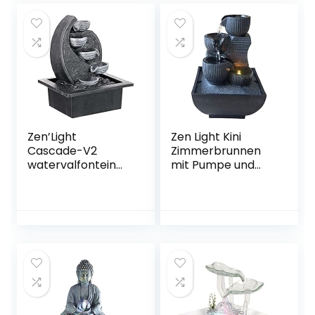
indoor
Aquarium
Luftbefeuchter
Relaxesion
Desktop
Dekorativer
Brunnen
Innenentspannung
sschreibtisc
Zen’Light
Zen Light Kini
Cascade-V2
Zimmerbrunnen
watervalfontein
mit Pumpe und
polyhars
LED-Beleuchtung,
grijs/zwart 17 x 21 x
Kunstharz,
26 cm
Einheitsgröße