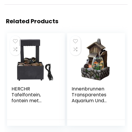
Related Products
HERCHR
Innenbrunnen
Tafelfontein,
Transparentes
fontein met
Aquarium Und
verlichte USB-
Antiker Cottage-
ledstenen,
Brunnen
waterval voor
Wasserfall
kantoor,
Tischwasserspiel
thuisdecoratie,
Innendekoration