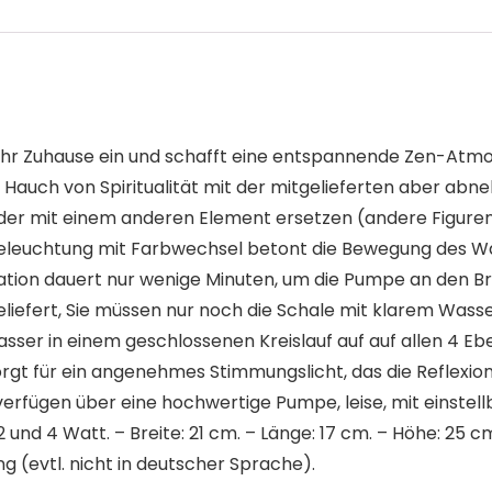
 in Ihr Zuhause ein und schafft eine entspannende Zen-A
en Hauch von Spiritualität mit der mitgelieferten aber 
er mit einem anderen Element ersetzen (andere Figuren, 
eleuchtung mit Farbwechsel betont die Bewegung des Was
tion dauert nur wenige Minuten, um die Pumpe an den Brun
eliefert, Sie müssen nur noch die Schale mit klarem Wass
sser in einem geschlossenen Kreislauf auf auf allen 4 Eb
gt für ein angenehmes Stimmungslicht, das die Reflexio
 verfügen über eine hochwertige Pumpe, leise, mit einst
nd 4 Watt. – Breite: 21 cm. – Länge: 17 cm. – Höhe: 25 cm
 (evtl. nicht in deutscher Sprache).