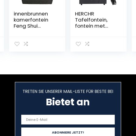
innenbrunnen
HERCHR
kamerfontein
Tafelfontein,
Feng Shui
fontein met
wijsheid LED
verlichte USB-
verlichting
ledstenen,
24 cm
waterval voor
kantoor,
thuisdecoratie,
indoor
TRETEN SIE UNSERER MAIL-LISTE FÜR BESTE BEI
Bietet an