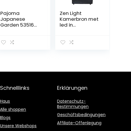
Pajoma
Zen Light
Japanese
Kamerbron met
Garden 53516
led in
Kamerfontein,
achterwand,
kunsthars,
kleurenwissel
hoogte 19 cm
Schnelllinks
Erklärungen
Haus
Datenschutz-
Bestimmungen
Alle shoppen
Geschäftsbedingungen
Blogs
Affiliate-Offenlegung
Unsere Webshops