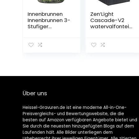
Innenbrunnen
Zen’Light
Innenbrunnen 3-
Cascade-V2
Stufiger
watervalfontein
Entspannungsw
polyhars
asserfall Kleiner
grijs/zwart 17 x 21
Desktop-
x 26 cm
Springbrunnen
Mit
Zerstäubungsbe
feuchter Für Die
Dekoration Von
Büroräumen
Innenentspannu
Über uns
ngs-
Springbrunnen
(Farbe: A)
Heissel-Gravuren.de ist eine moderne All-in-One-
Preisvergleichs- und Bewertungswebsite, die die
besten auf Amazon verfügbaren Angebote bietet und
Sie durch die neuesten hinzugefügten Blogs auf dem
Laufenden hält. Alle Bilder unterliegen dem
Urheberrecht ihrer jeweiligen Eigentümer. Alle zitierten