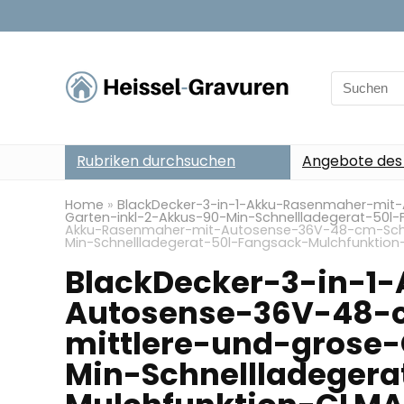
Search
for:
Rubriken durchsuchen
Angebote des
Home
»
BlackDecker-3-in-1-Akku-Rasenmaher-mit-
Garten-inkl-2-Akkus-90-Min-Schnellladegerat-50
Akku-Rasenmaher-mit-Autosense-36V-48-cm-Schnit
Min-Schnellladegerat-50l-Fangsack-Mulchfunkti
BlackDecker-3-in-1
Autosense-36V-48-c
mittlere-und-grose
Min-Schnellladeger