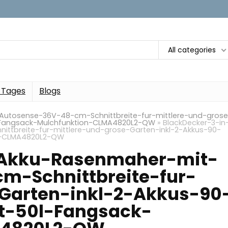
All categories
 Tages
Blogs
Autosense-36V-48-cm-Schnittbreite-fur-mittlere-und-grose
l-Fangsack-Mulchfunktion-CLMA4820L2-QW
»
BlackDecker-3-in-
tbreite-fur-mittlere-und-grose-Garten-inkl-2-Akkus-90-
on-CLMA4820L2-QW
-Akku-Rasenmaher-mit-
m-Schnittbreite-fur-
-Garten-inkl-2-Akkus-90
at-50l-Fangsack-