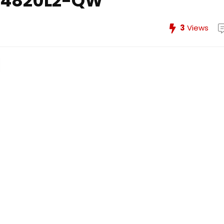
A4820L2-QW
3
Views