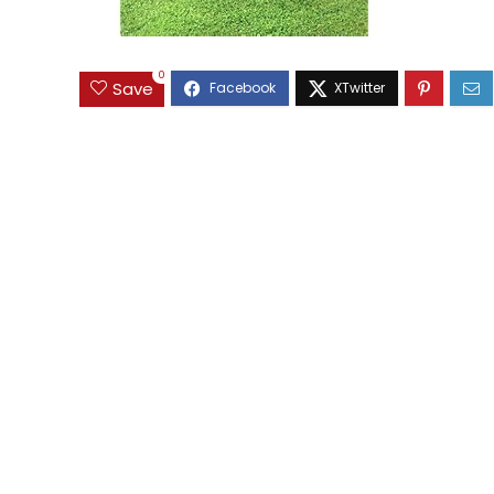
0
Save