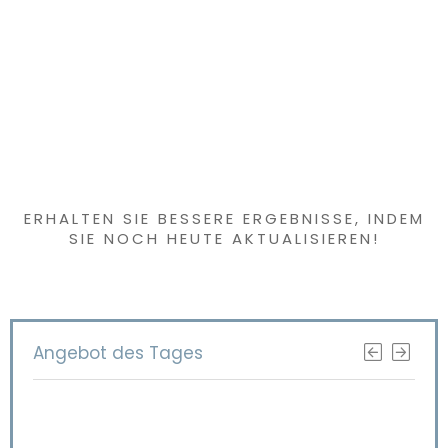
scheren
(roségoud)
Haben Sie etwas
Interessantes
gefunden?
ERHALTEN SIE BESSERE ERGEBNISSE, INDEM
SIE NOCH HEUTE AKTUALISIEREN!
Angebot des Tages