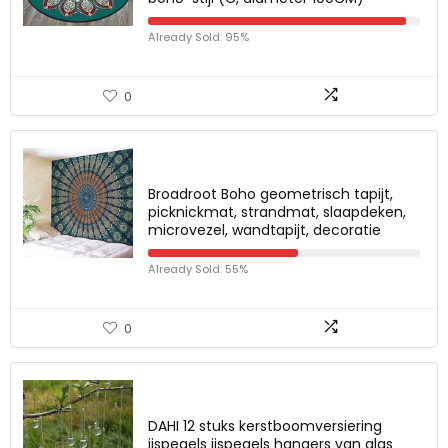
Already Sold: 95%
0
Broadroot Boho geometrisch tapijt,
picknickmat, strandmat, slaapdeken,
microvezel, wandtapijt, decoratie
Already Sold: 55%
0
DAHI 12 stuks kerstboomversiering
ijspegels ijspegels hangers van glas