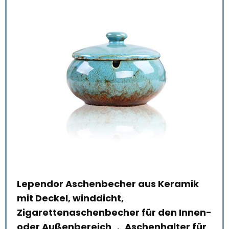
eel
Lependor Aschenbecher aus Keramik
Vin
mit Deckel, winddicht,
dek
Zigarettenaschenbecher für den Innen-
geu
oder Außenbereich ， Aschenhalter für
met