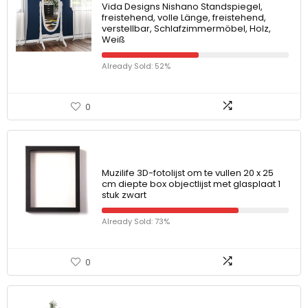
Vida Designs Nishano Standspiegel,
freistehend, volle Länge, freistehend,
verstellbar, Schlafzimmermöbel, Holz,
Weiß
Already Sold: 52%
0
Muzilife 3D-fotolijst om te vullen 20 x 25
cm diepte box objectlijst met glasplaat 1
stuk zwart
Already Sold: 73%
0