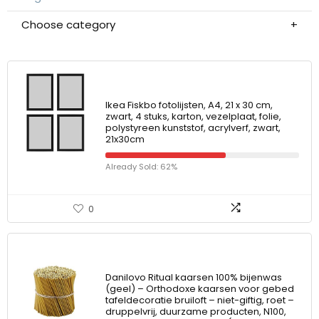
Choose category
Ikea Fiskbo fotolijsten, A4, 21 x 30 cm,
zwart, 4 stuks, karton, vezelplaat, folie,
polystyreen kunststof, acrylverf, zwart,
21x30cm
Already Sold: 62%
0
Danilovo Ritual kaarsen 100% bijenwas
(geel) – Orthodoxe kaarsen voor gebed
tafeldecoratie bruiloft – niet-giftig, roet –
druppelvrij, duurzame producten, N100,