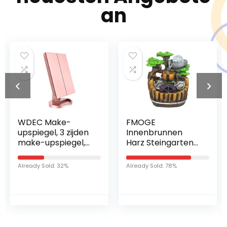
an
WDEC Make-
FMOGE
upspiegel, 3 zijden
Innenbrunnen
make-upspiegel,
Harz Steingarten
tafelspiegel met 21
Brunnen
leds, opvouwbaar,
Dekoration
Already Sold: 32%
Already Sold: 78%
90 graden
Wohnzimmer
instelbare rotatie,
Innenwasser
vergrotingsmodi, 1
Bonsai
x 2 x 3 x, USB-
Luftbefeuchter
oplaadbaar, voor
Innenentspannung
scheren van
Desktop Brunnen