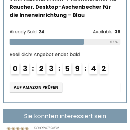
Raucher, Desktop-Aschenbecher für
ca
die Inneneinrichtung – Blau
(li
le:
31
68 %
Already Sold:
24
Available:
36
Alre
67 %
Beeil dich! Angebot endet bald
Beei
0
3
2
3
5
9
4
1
0
AUF AMAZON PRÜFEN
AU
Sie könnten interessiert sein
DEKORATIONEN