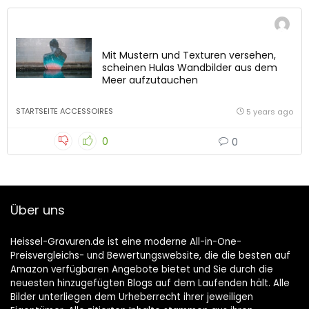
Mit Mustern und Texturen versehen,
scheinen Hulas Wandbilder aus dem
Meer aufzutauchen
STARTSEITE ACCESSOIRES
5 years ago
0
0
Über uns
Heissel-Gravuren.de ist eine moderne All-in-One-
Preisvergleichs- und Bewertungswebsite, die die besten auf
Amazon verfügbaren Angebote bietet und Sie durch die
neuesten hinzugefügten Blogs auf dem Laufenden hält. Alle
Bilder unterliegen dem Urheberrecht ihrer jeweiligen