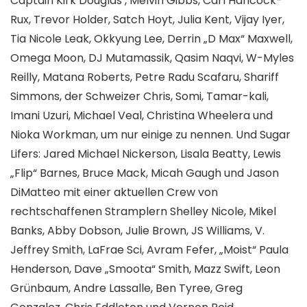
Captain Kirk Douglas , Melvin Gibbs, Carl Hancock-
Rux, Trevor Holder, Satch Hoyt, Julia Kent, Vijay Iyer,
Tia Nicole Leak, Okkyung Lee, Derrin „D Max“ Maxwell,
Omega Moon, DJ Mutamassik, Qasim Naqvi, W-Myles
Reilly, Matana Roberts, Petre Radu Scafaru, Shariff
Simmons, der Schweizer Chris, Somi, Tamar-kali,
Imani Uzuri, Michael Veal, Christina Wheelera und
Nioka Workman, um nur einige zu nennen. Und Sugar
Lifers: Jared Michael Nickerson, Lisala Beatty, Lewis
„Flip“ Barnes, Bruce Mack, Micah Gaugh und Jason
DiMatteo mit einer aktuellen Crew von
rechtschaffenen Stramplern Shelley Nicole, Mikel
Banks, Abby Dobson, Julie Brown, JS Williams, V.
Jeffrey Smith, LaFrae Sci, Avram Fefer, „Moist“ Paula
Henderson, Dave „Smoota“ Smith, Mazz Swift, Leon
Grünbaum, Andre Lassalle, Ben Tyree, Greg