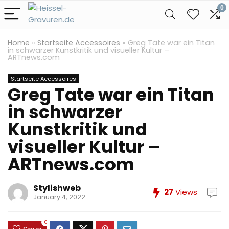
0
Home
»
Startseite Accessoires
»
Greg Tate war ein Titan
in schwarzer Kunstkritik und visueller Kultur –
ARTnews.com
Startseite Accessoires
Greg Tate war ein Titan
in schwarzer
Kunstkritik und
visueller Kultur –
ARTnews.com
Stylishweb
27
Views
January 4, 2022
0