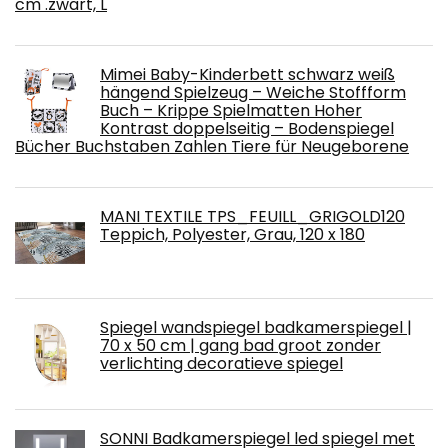
cm .zwart, L
Mimei Baby-Kinderbett schwarz weiß
hängend Spielzeug – Weiche Stoffform
Buch – Krippe Spielmatten Hoher
Kontrast doppelseitig – Bodenspiegel
Bücher Buchstaben Zahlen Tiere für Neugeborene
MANI TEXTILE TPS_FEUILL_GRIGOLD120
Teppich, Polyester, Grau, 120 x 180
Spiegel wandspiegel badkamerspiegel |
70 x 50 cm | gang bad groot zonder
verlichting decoratieve spiegel
SONNI Badkamerspiegel led spiegel met