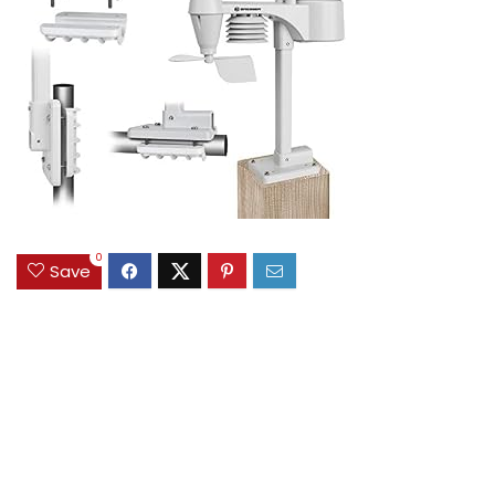
0
Save