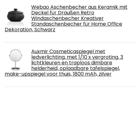
Webao Aschenbecher aus Keramik mit
Deckel für Draußen Retro
Windaschenbecher Kreativer
Standaschenbecher für Home Office
Dekoration, Schwarz
Auxmir Cosmeticaspiegel met
ledverlichting, met 1/10 x vergroting, 3
lichtkleuren en traploos dimbare
helderheid, oplaadbare tafelspiegel,
make-upspiegel voor thuis, 1800 mAh, zilver
Gold&Chrome wandspiegel, rond, met
aluminium frame, met teflon gecoat
spiegeloppervlak, bestand tegen vocht,
gepoedercoat spiegelframe, 2 cm diep,
eenvoudige montage