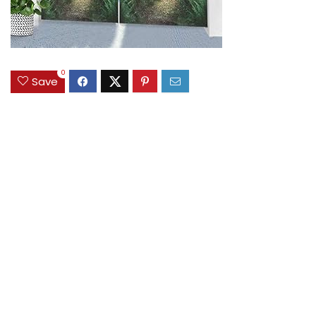
0
Save