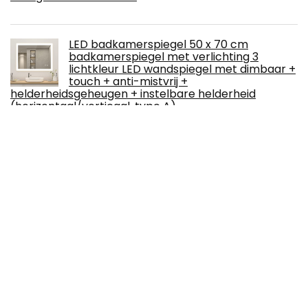
LED badkamerspiegel 50 x 70 cm
badkamerspiegel met verlichting 3
lichtkleur LED wandspiegel met dimbaar +
touch + anti-mistvrij +
helderheidsgeheugen + instelbare helderheid
(horizontaal/verticaal, type A)
Zenarôme Kamerfontein, waterval, led-
verlichting, kleurwisseling
Amazon Basics Rechthoekige
wandspiegel, 40,6 x 50,8 cm, puntige rand,
zwart