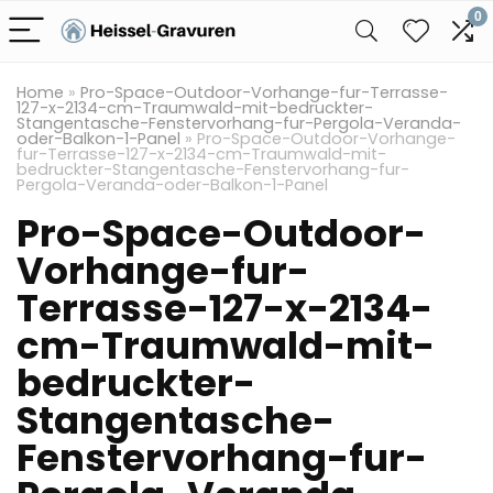
0
Home
»
Pro-Space-Outdoor-Vorhange-fur-Terrasse-
127-x-2134-cm-Traumwald-mit-bedruckter-
Stangentasche-Fenstervorhang-fur-Pergola-Veranda-
oder-Balkon-1-Panel
»
Pro-Space-Outdoor-Vorhange-
fur-Terrasse-127-x-2134-cm-Traumwald-mit-
bedruckter-Stangentasche-Fenstervorhang-fur-
Pergola-Veranda-oder-Balkon-1-Panel
Pro-Space-Outdoor-
Vorhange-fur-
Terrasse-127-x-2134-
cm-Traumwald-mit-
bedruckter-
Stangentasche-
Fenstervorhang-fur-