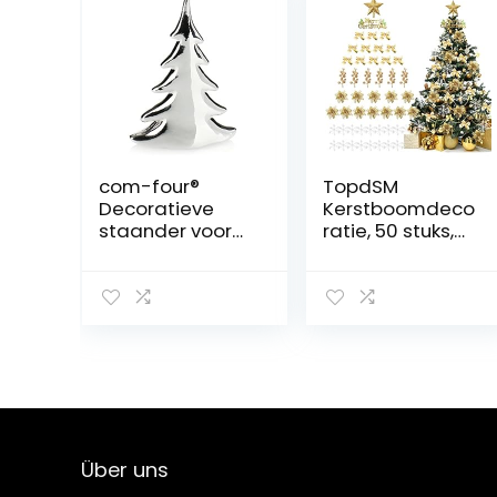
com-four®
TopdSM
Decoratieve
Kerstboomdeco
staander voor
ratie, 50 stuks,
Kerstmis –
gouden
kerstboom van
kerstboomversi
keramiek –
ering, inclusief
dennenboom
kerstbloemen,
als
sneeuwvlokken,
kerstdecoratie –
strik, boompunt,
zilverkleurige
ster voor
kerstversiering
kerstkrans,
kerstdecoratie
Über uns