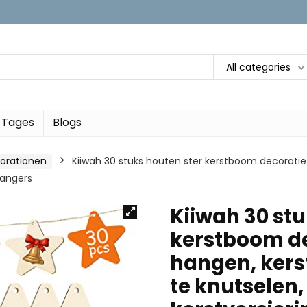
All categories
 Tages
Blogs
orationen
Kiiwah 30 stuks houten ster kerstboom decorati
hangers
Kiiwah 30 stu
kerstboom de
hangen, kers
te knutselen,