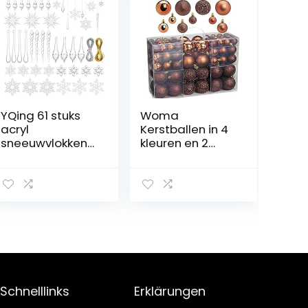
YQing 61 stuks
Woma
acryl
Kerstballen in 4
sneeuwvlokken
kleuren en 2
kerstboom
maten
ijspegelset
kerstversiering
set
kerstboomversi
ering
boomhanger
Kerstmis
ijspegels met
touw voor
Schnelllinks
Erklärungen
kerstboom party