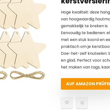
kerstversier
Hoge kwaliteit: deze ha
van hoogwaardig houtmate
gemakkelijk te breken is.
Eenvoudig te bedienen: e
met een stuk koord en e
praktisch om je kerstboo
Doe-het-zelf knutselen: b
en glad. Perfect voor schr
het maken van tags, kaar
AUF AMAZON PRÜFE