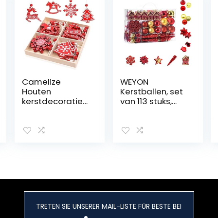
Camelize
WEYON
Houten
Kerstballen, set
kerstdecoratie
van 113 stuks,
kerstversiering
van kunststof,
kerstboom
goud en rood,
sieraden
boomversiering,
natuurlijke
kerstboomdeco
kerstboomversi
ratie en
ering voor
kerstboomversi
Kerstmis
ering in
geschenken DIY
verschillende
handwerk
maten en
knutselen
designs
TRETEN SIE UNSERER MAIL-LISTE FÜR BESTE BEI