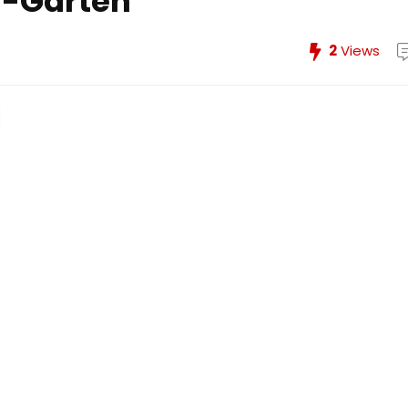
h-Garten
2
Views