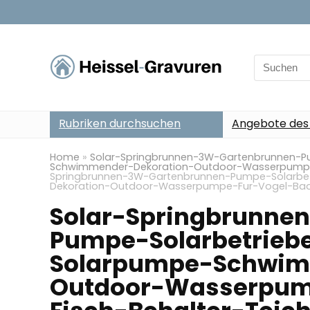
Search
for:
Rubriken durchsuchen
Angebote des
Home
»
Solar-Springbrunnen-3W-Gartenbrunnen-P
Schwimmender-Dekoration-Outdoor-Wasserpumpe-
Springbrunnen-3W-Gartenbrunnen-Pumpe-Solarbe
Dekoration-Outdoor-Wasserpumpe-Fur-Vogel-Bad-
Solar-Springbrunne
Pumpe-Solarbetriebe
Solarpumpe-Schwim
Outdoor-Wasserpum