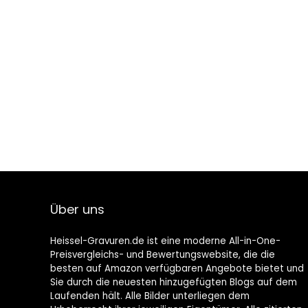
Über uns
Heissel-Gravuren.de ist eine moderne All-in-One-
Preisvergleichs- und Bewertungswebsite, die die
besten auf Amazon verfügbaren Angebote bietet und
Sie durch die neuesten hinzugefügten Blogs auf dem
Laufenden hält. Alle Bilder unterliegen dem