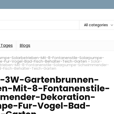
All categories
 Tages
Blogs
umpe-Solarbetrieben-Mit-8-Fontanenstile-Solarpumpe-
Fur-Vogel-Bad-Fisch-Behalter-Teich-Garten
»
Solar-
trieben-Mit-8-Fontanenstile-Solarpumpe-Schwimmender-
Fisch-Behalter-Teich-Garten
n-3W-Gartenbrunnen-
n-Mit-8-Fontanenstile-
mender-Dekoration-
pe-Fur-Vogel-Bad-