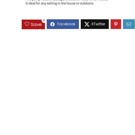
0
Save