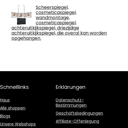
Scheerspiegel,
cosmeticaspiegel,
wandmontage,
cosmeticaspiegel,
achteruitkijkspiegel, driezijdige
achteruitkijkspiegel, die overal kan worden
opgehangen.
Schnelllinks
Erklärungen
Haus
Datenschutz-
Bestimmungen
Alle shoppen
Geschäftsbedingungen
Blogs
Affiliate-Offenlegung
Unsere Webshops