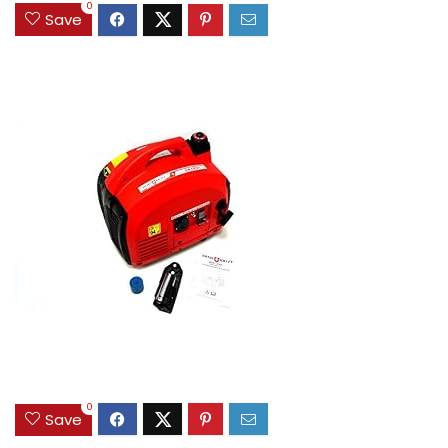
0
Save
0
Save