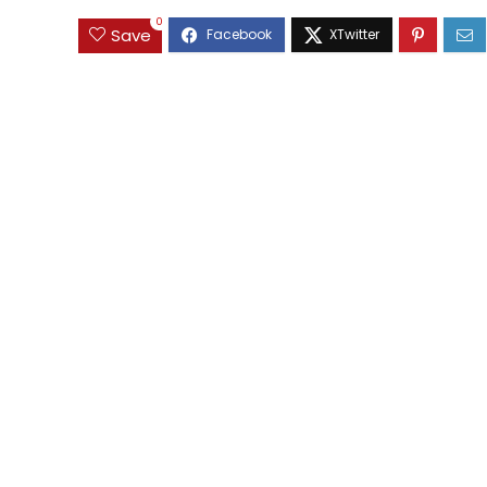
0
Save