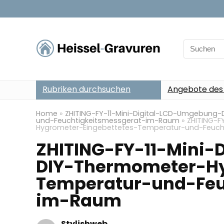
Search
for:
Rubriken durchsuchen
Angebote des
Home
»
ZHITING-FY-11-Mini-Digital-LCD-Umgebung
und-Feuchtigkeitsmessgerat-im-Raum
»
ZHITING-F
Hygrometer-Eingebettetes-Temperatur-und-Feuc
ZHITING-FY-11-Mini
DIY-Thermometer-Hy
Temperatur-und-Feu
im-Raum
Stylishweb