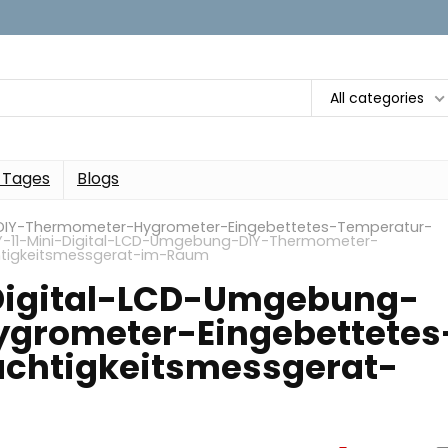
All categories
 Tages
Blogs
-DIY-Thermometer-Hygrometer-Eingebettetes-Temperatur-
Y-11-Mini-Digital-LCD-Umgebung-DIY-Thermometer-
htigkeitsmessgerat-im-Raum
-Digital-LCD-Umgebung-
grometer-Eingebettetes
chtigkeitsmessgerat-