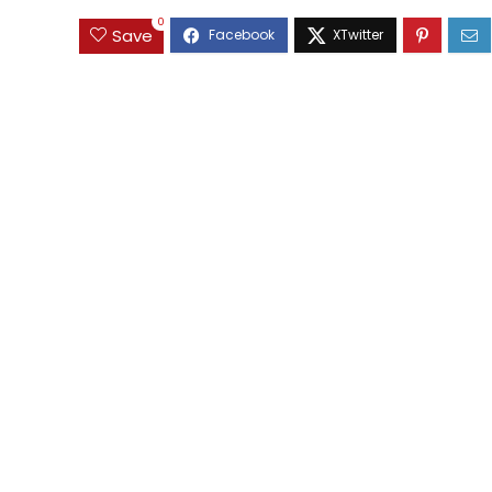
0
Save