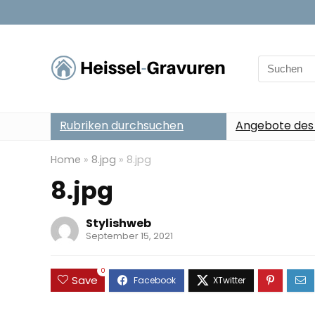
Search
for:
Rubriken durchsuchen
Angebote des
Home
»
8.jpg
»
8.jpg
8.jpg
Stylishweb
September 15, 2021
0
Save