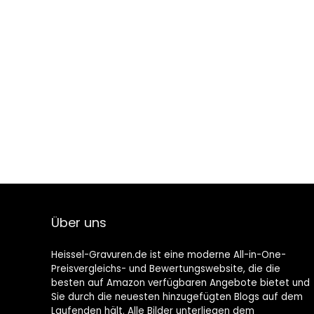
Über uns
Heissel-Gravuren.de ist eine moderne All-in-One-
Preisvergleichs- und Bewertungswebsite, die die
besten auf Amazon verfügbaren Angebote bietet und
Sie durch die neuesten hinzugefügten Blogs auf dem
Laufenden hält. Alle Bilder unterliegen dem