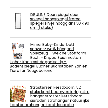
DRULINE Deurspiegel deur
spiegel hangspiegel frame
spiegel zilver hoogglans 30 x 90
cm (1 stuks)
Mimei Baby-Kinderbett
schwarz weiß hängend
Spielzeug – Weiche Stoffform
Buch – Krippe Spielmatten
Hoher Kontrast doppelseitig –
Bodenspiegel Bücher Buchstaben Zahlen
Tiere für Neugeborene
Strosterren kerstboom, 52
stuks kerstboomversiering stro
hanger stroster kerstboom
sieraden strohanger natuurlijke
kerstboomhanger kerstdecoratie