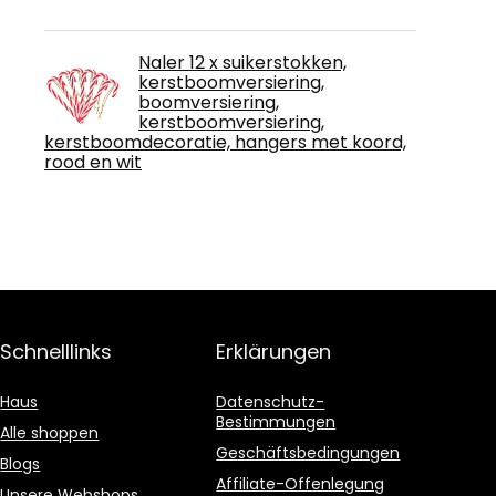
Naler 12 x suikerstokken,
kerstboomversiering,
boomversiering,
kerstboomversiering,
kerstboomdecoratie, hangers met koord,
rood en wit
Schnelllinks
Erklärungen
Haus
Datenschutz-
Bestimmungen
Alle shoppen
Geschäftsbedingungen
Blogs
Affiliate-Offenlegung
Unsere Webshops