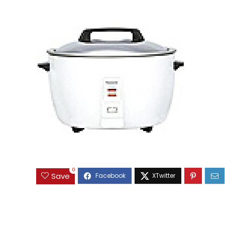
0
Save