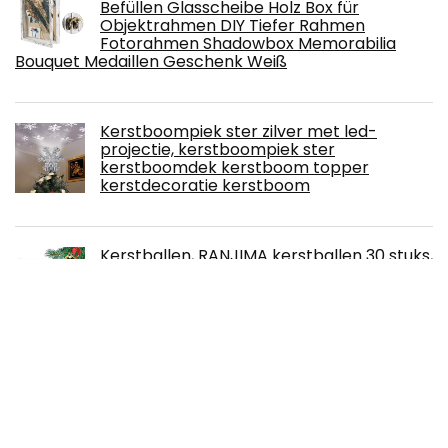
Befüllen Glasscheibe Holz Box für
Objektrahmen DIY Tiefer Rahmen
Fotorahmen Shadowbox Memorabilia
Bouquet Medaillen Geschenk Weiß
Kerstboompiek ster zilver met led-
projectie, kerstboompiek ster
kerstboomdek kerstboom topper
kerstdecoratie kerstboom
Kerstballen, RANJIMA kerstballen 30 stuks,
kerstballen set, kerstboom decoratie,
kerstballen goud, kerstboom kerstballen
goud plastic, kerstboom
decoratie/kerstboom decoraties, ornamenten,
geschenken
Hama La Fleur Jumbo Fotoalbum,
30x30cm, wit