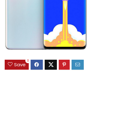
0
Save