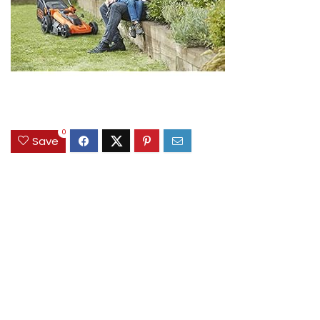
0
Save