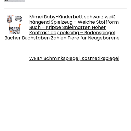
Mimei Baby-Kinderbett schwarz weiß
hängend Spielzeug – Weiche Stoffform
Buch – Krippe Spielmatten Hoher
Kontrast doppelseitig – Bodenspiegel
Bücher Buchstaben Zahlen Tiere für Neugeborene
WEILY Schminkspiegel, Kosmetikspiegel
mit LED-Licht, Dreifach gefaltete 1x,2X,3X
Vergrößerung,21 natürliche LED-Leuchten
und Touchscreen-Schalter Batterie- und
USB-betriebener Kosmetikspiegel(Gold)
Queta Candle Accessoires Set, Wick
Cutter Candle Care Kit, Wick Scissors Set,
geschikt voor thuis, bruiloft en feest
(zwart)