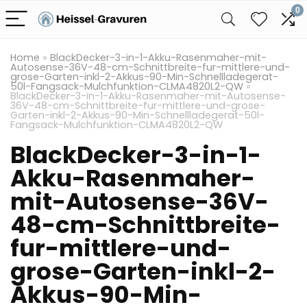
0
Home
»
BlackDecker-3-in-1-Akku-Rasenmaher-mit-
Autosense-36V-48-cm-Schnittbreite-fur-mittlere-und-
grose-Garten-inkl-2-Akkus-90-Min-Schnellladegerat-
50l-Fangsack-Mulchfunktion-CLMA4820L2-QW
»
BlackDecker-3-in-1-Akku-Rasenmaher-mit-Autosense-
36V-48-cm-Schnittbreite-fur-mittlere-und-grose-
Garten-inkl-2-Akkus-90-Min-Schnellladegerat-50l-
Fangsack-Mulchfunktion-CLMA4820L2-QW
BlackDecker-3-in-1-
Akku-Rasenmaher-
mit-Autosense-36V-
48-cm-Schnittbreite-
fur-mittlere-und-
grose-Garten-inkl-2-
Akkus-90-Min-