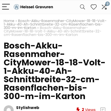
0
Home
»
Bosch-Akku-Rasenmaher-CityMower-18-18-Volt-
1-Akku-40-Ah-Schnittbreite-32-cm-Rasenflachen-bis-
300-m-im-Karton
»
Bosch-Akku-Rasenmaher-
CityMower-18-18-Volt-1-Akku-40-Ah-Schnittbreite-32-
cm-Rasenflachen-bis-300-m-im-Karton
Bosch-Akku-
Rasenmaher-
CityMower-18-18-Volt-
1-Akku-40-Ah-
Schnittbreite-32-cm-
Rasenflachen-bis-
300-m-im-Karton
Stylishweb
2
Views