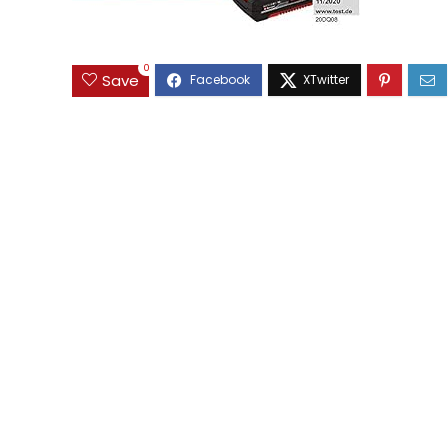
0
Save