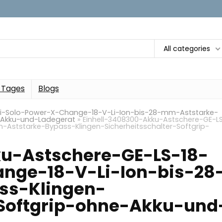
All categories
 Tages
Blogs
-Li-Solo-Power-X-Change-18-V-Li-Ion-bis-28-mm-Aststarke-
e-Akku-und-Ladegerat
»
Einhell-3408300-Akku-Astschere-GE-L
Aststarke-Bypass-Klingen-Sicherheitsschalter-Softgrip-
ku-Astschere-GE-LS-18-
nge-18-V-Li-Ion-bis-28
ss-Klingen-
-Softgrip-ohne-Akku-und