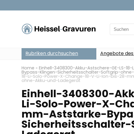
Search
for:
Rubriken durchsuchen
Angebote des
Home
»
Einhell-3408300-Akku-Astschere-GE-LS-18
Bypass-Klingen-Sicherheitsschalter-Softgrip-ohn
18-Li-Solo-Power-X-Change-18-V-Li-Ion-bis-28-mm-
ohne-Akku-und-Ladegerat
Einhell-3408300-Ak
Li-Solo-Power-X-Cha
mm-Aststarke-Bypa
Sicherheitsschalter