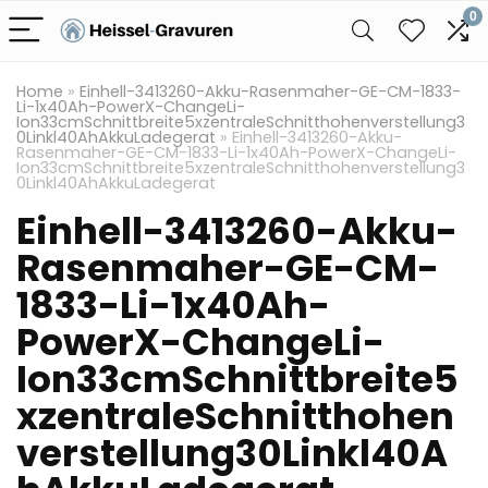
0
Home
»
Einhell-3413260-Akku-Rasenmaher-GE-CM-1833-
Li-1x40Ah-PowerX-ChangeLi-
Ion33cmSchnittbreite5xzentraleSchnitthohenverstellung3
0Linkl40AhAkkuLadegerat
»
Einhell-3413260-Akku-
Rasenmaher-GE-CM-1833-Li-1x40Ah-PowerX-ChangeLi-
Ion33cmSchnittbreite5xzentraleSchnitthohenverstellung3
0Linkl40AhAkkuLadegerat
Einhell-3413260-Akku-
Rasenmaher-GE-CM-
1833-Li-1x40Ah-
PowerX-ChangeLi-
Ion33cmSchnittbreite5
xzentraleSchnitthohen
verstellung30Linkl40A