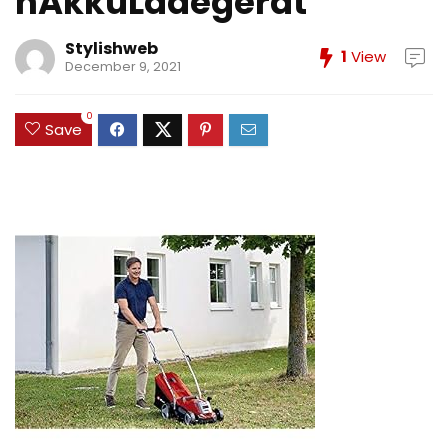
hAkkuLadegerat
Stylishweb
1
View
December 9, 2021
0
Save