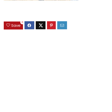
0
Save