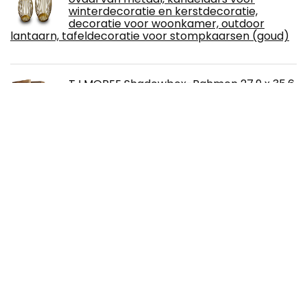
winterdecoratie en kerstdecoratie,
decoratie voor woonkamer, outdoor
lantaarn, tafeldecoratie voor stompkaarsen (goud)
TJ.MOREE Shadowbox-Rahmen 27,9 x 35,6
cm Schaukasten Bilderrahmen mit
Rückwand aus Leinen Memorabilia
Bouquet Medaillen Militärfotos
Erinnerungsbox
NB Kaars-accessoireset,
kaarsverzorgingsgereedschap, roestvrij
stalen kaarsensnijder, lontenentrekker,
kaarswisser en opbergschaal, voor
kandelaars (zwart, 4 delen)