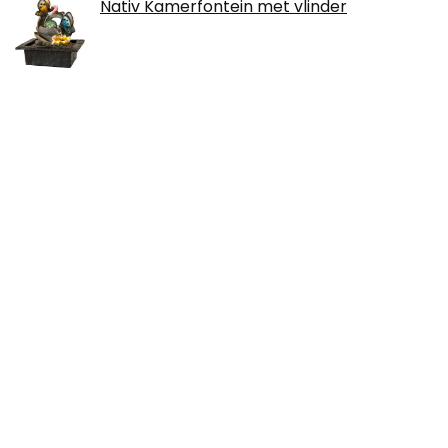
Nativ Kamerfontein met vlinder
Benuta Tapijt, katoen, oranje, 80x165 cm
lampenöl met drinktuit en
kinderbeveiliging Petroleum voor
olielampen, helder, reukloos,
kerzenzubehör inhoud 0,5 liter
Über uns