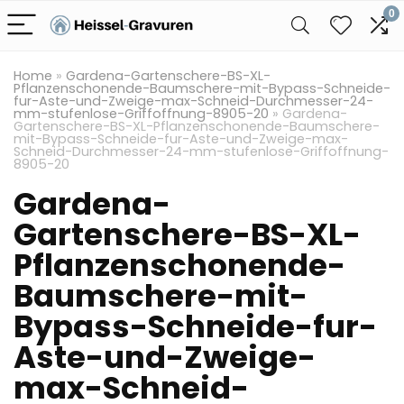
0
Home
»
Gardena-Gartenschere-BS-XL-
Pflanzenschonende-Baumschere-mit-Bypass-Schneide-
fur-Aste-und-Zweige-max-Schneid-Durchmesser-24-
mm-stufenlose-Griffoffnung-8905-20
»
Gardena-
Gartenschere-BS-XL-Pflanzenschonende-Baumschere-
mit-Bypass-Schneide-fur-Aste-und-Zweige-max-
Schneid-Durchmesser-24-mm-stufenlose-Griffoffnung-
8905-20
Gardena-
Gartenschere-BS-XL-
Pflanzenschonende-
Baumschere-mit-
Bypass-Schneide-fur-
Aste-und-Zweige-
max-Schneid-