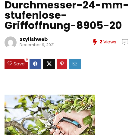
Durchmesser-24-mm-
stufenlose-
Griffoffnung-8905-20
Stylishweb
2
Views
December 9, 2021
0
Save