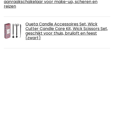
aanraakschakelaar voor make-up, scheren en
reizen
Queta Candle Accessoires Set, Wick
Cutter Candle Care Kit, Wick Scissors Set,
geschikt voor thuis, bruiloft en feest
(zwart)
SWISSHOME - Grote XL asbak met deksel
voor binnen en buiten incl. zakasbak - Het
origineel (maat XL)
ONE GOODLIFE Geurkaarsen cadeauset -
kaarsen set als geschenk | 10 stuks
waskaarsen van stearin - kleur oranje |
aroma-kaarsen voor Kerstmis of voor
aromatherapie | (oranje-vanille)