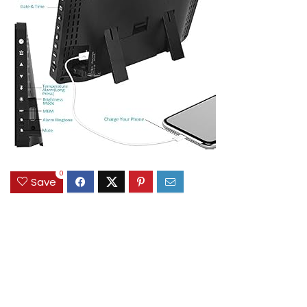
0
Save