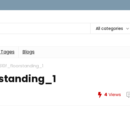
All categories
 Tages
Blogs
610f_floorstanding_1
rstanding_1
4
Views