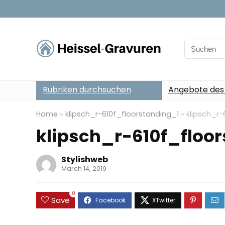
Search
for:
Rubriken durchsuchen
Angebote des
Home
»
klipsch_r-610f_floorstanding_1
»
klipsch_r-
klipsch_r-610f_floo
Stylishweb
March 14, 2019
0
Save