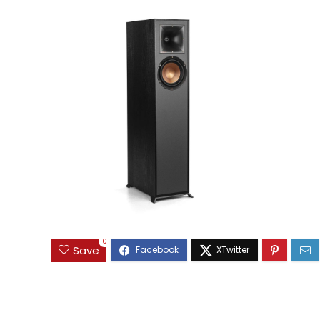
0
Save