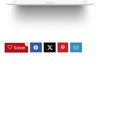
0
Save