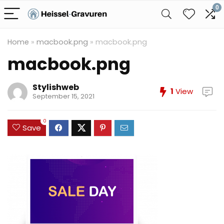
0
Home
»
macbook.png
»
macbook.png
macbook.png
Stylishweb
1
View
September 15, 2021
0
Save