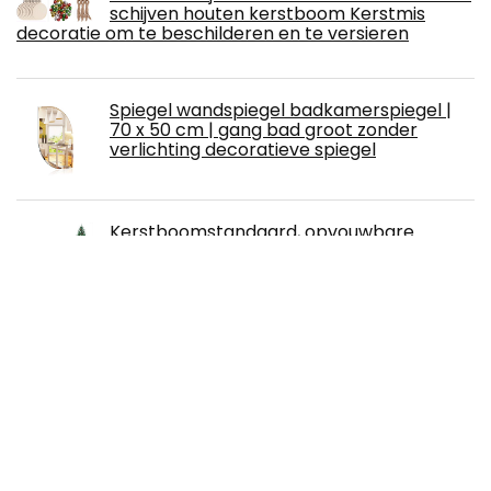
schijven houten kerstboom Kerstmis
decoratie om te beschilderen en te versieren
Spiegel wandspiegel badkamerspiegel |
70 x 50 cm | gang bad groot zonder
verlichting decoratieve spiegel
Kerstboomstandaard, opvouwbare
kerstboomstandaard,
kerstboomstandaard met rubberen
voeten, kerstboombasis, metalen
standaard voor kunstkerstbomen, kerstdecoratie, 30
cm, diameter 1,9 cm
monbeautapis pruim 120133 tam tam
tapijt katoen diameter 120 cm