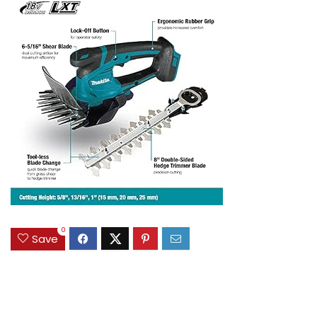
0
Save