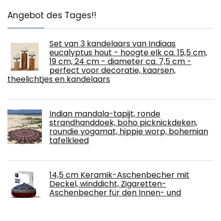
Angebot des Tages!!
Set van 3 kandelaars van Indiaas
eucalyptus hout - hoogte elk ca. 15,5 cm,
19 cm, 24 cm - diameter ca. 7,5 cm -
perfect voor decoratie, kaarsen,
theelichtjes en kandelaars
Indian mandala-tapijt, ronde
strandhanddoek, boho picknickdeken,
roundie yogamat, hippie worp, bohemian
tafelkleed
14,5 cm Keramik-Aschenbecher mit
Deckel, winddicht, Zigaretten-
Aschenbecher für den Innen- und
Außenbereich, Aschenbecher für
Raucher, Schreibtisch-Räucheraschenbecher für
Heimbüro-Dekoration