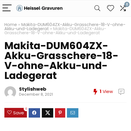
0
Home
»
Makita-DUM604ZX-Akku-Grasschere-18-V-ohne-
Akku-und-Ladegerat
»
Makita-DUM604ZX-Akku-
Grasschere-18-V-ohne-Akku-und-Ladegerat
Makita-DUM604ZX-
Akku-Grasschere-18-
V-ohne-Akku-und-
Ladegerat
Stylishweb
1
View
December 8, 2021
0
Save