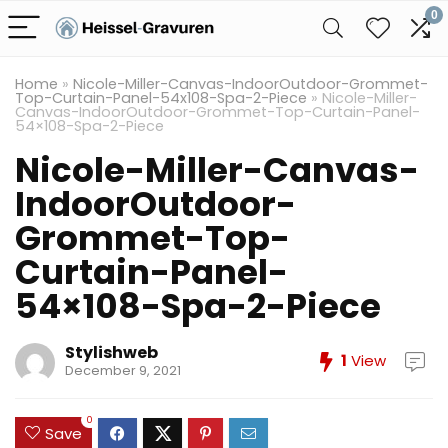
0
Home
»
Nicole-Miller-Canvas-IndoorOutdoor-Grommet-
Top-Curtain-Panel-54x108-Spa-2-Piece
»
Nicole-Miller-
Canvas-IndoorOutdoor-Grommet-Top-Curtain-Panel-
54×108-Spa-2-Piece
Nicole-Miller-Canvas-
IndoorOutdoor-
Grommet-Top-
Curtain-Panel-
54×108-Spa-2-Piece
Stylishweb
1
View
December 9, 2021
0
Save