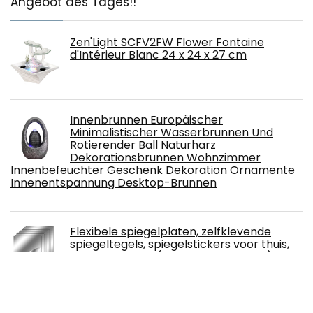
Angebot des Tages!!
Zen'Light SCFV2FW Flower Fontaine
d'Intérieur Blanc 24 x 24 x 27 cm
Innenbrunnen Europäischer
Minimalistischer Wasserbrunnen Und
Rotierender Ball Naturharz
Dekorationsbrunnen Wohnzimmer
Innenbefeuchter Geschenk Dekoration Ornamente
Innenentspannung Desktop-Brunnen
Flexibele spiegelplaten, zelfklevende
spiegeltegels, spiegelstickers voor thuis,
wanddecoratie (10 stuks, 20 x 30 cm)
MANI TEXTILE TPS_SULT_ROU_120