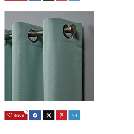
0
Save