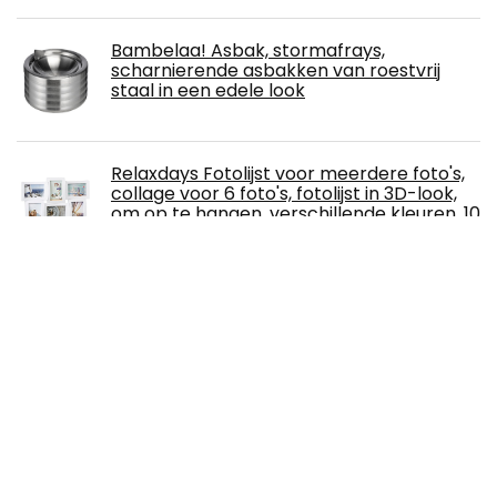
Bambelaa! Asbak, stormafrays,
scharnierende asbakken van roestvrij
staal in een edele look
Relaxdays Fotolijst voor meerdere foto's,
collage voor 6 foto's, fotolijst in 3D-look,
om op te hangen, verschillende kleuren, 10
x 15 cm
Kandelaar met glas, set van 3, bruiloft,
feest, Kerstmis, tafeldecoratie,
kaarsenstandaard, romantisch diner,
kaarslicht, creatieve shabby chic
kaarsenstandaard