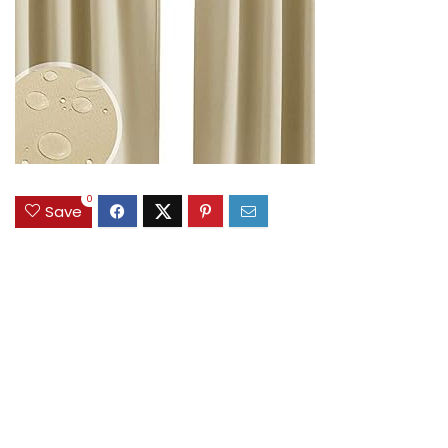
0
Save