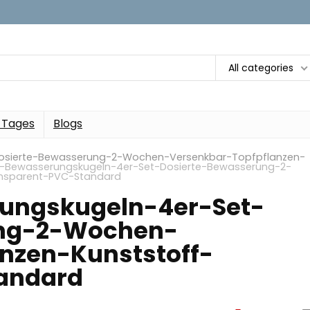
All categories
 Tages
Blogs
osierte-Bewasserung-2-Wochen-Versenkbar-Topfpflanzen-
s-Bewasserungskugeln-4er-Set-Dosierte-Bewasserung-2-
nsparent-PVC-Standard
ungskugeln-4er-Set-
ung-2-Wochen-
nzen-Kunststoff-
andard