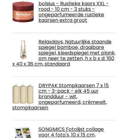
bolsius - Rustieke kaars XXL -
rood - 10 cm - 3 stuks -
ongeparfumeerde rustieke
kaarsen extra groot
Relaxdays, Natuurlijke staande
spiegel bamboe, draaibare
spiegel, kleedspiegel met plank,
om neer te zetten, h x b x d: 160
x 40 x 36 cm, standaard
DRYPAK Stompkaarsen 7 x 15
cm - 3-pack - elk 45 uur
brandduur - wit,
ongeparfumeerd, crèmewit,
stompkaarsen
SONGMICS Fotolijst collage
voor 4 foto's, 10 x 15 cm,