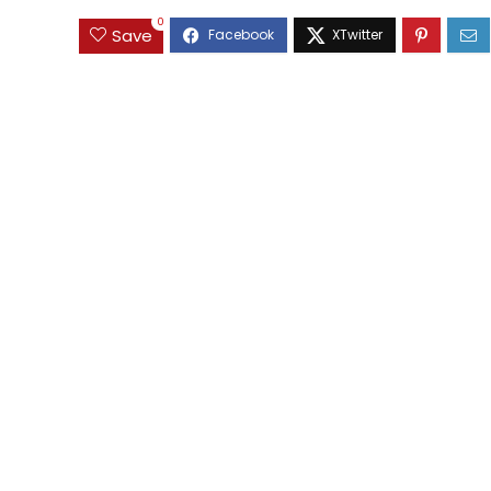
0
Save