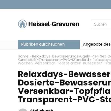
Search
for:
Rubriken durchsuchen
Angebote des
Home
»
Relaxdays-Bewasserungskugeln-4er-Set-D
Kunststoff-Transparent-PVC-Standard
»
Relaxday
Wochen-Versenkbar-Topfpflanzen-Kunststoff-Tra
Relaxdays-Bewasser
Dosierte-Bewasser
Versenkbar-Topfpfla
Transparent-PVC-St
Stylishweb